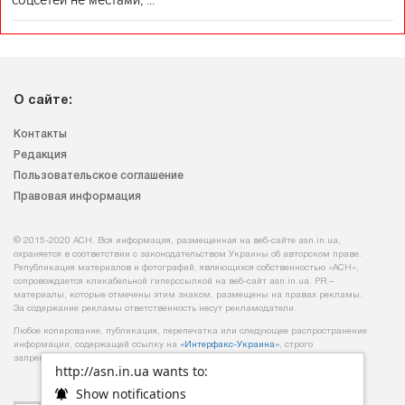
соцсетей не местами, ...
О сайте:
Контакты
Редакция
Пользовательское соглашение
Правовая информация
© 2015-2020 АСН. Вся информация, размещенная на веб-сайте asn.in.ua,
охраняется в соответствии с законодательством Украины об авторском праве.
Републикация материалов и фотографий, являющихся собственностью «АСН»,
сопровождается кликабельной гиперссылкой на веб-сайт asn.іn.ua. PR –
материалы, которые отмечены этим знаком, размещены на правах рекламы.
За содержание рекламы ответственность несут рекламодатели.
Любое копирование, публикация, перепечатка или следующее распространение
информации, содержащей ссылку на
«Интерфакс-Украина»
, строго
запрещается.
http://asn.in.ua wants to:
Show notifications