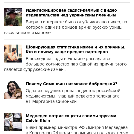
Идентифицирован садист-калмык с видео
издевательства над украинским пленным
Вчера в интернете было опубликовано видео, на
котором один из бойцов армии русских убийц,
насильников и мароде...
Шокирующая статистика измен и их причины.
Кто и почему чаще предает партнеров
В последние годы в Украине распадается
большое количество пар Одной из причин этого
является супружеские измен...
Почему Симоньян называют боброедкой?
Одна из ведущих пропагандисток российской
медиасистемы, главный редактор телеканала
RT Маргарита Симоньян...
Медведев потряс соцсети своими трусами
Calvin Klein
Визит премьер-министра РФ Дмитрия Медведева
в Краснодар 24 июля запомнился пользователям