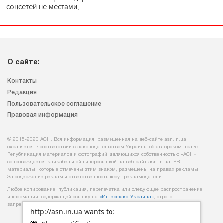
соцсетей не местами, ...
О сайте:
Контакты
Редакция
Пользовательское соглашение
Правовая информация
© 2015-2020 АСН. Вся информация, размещенная на веб-сайте asn.in.ua,
охраняется в соответствии с законодательством Украины об авторском праве.
Републикация материалов и фотографий, являющихся собственностью «АСН»,
сопровождается кликабельной гиперссылкой на веб-сайт asn.іn.ua. PR –
материалы, которые отмечены этим знаком, размещены на правах рекламы.
За содержание рекламы ответственность несут рекламодатели.
Любое копирование, публикация, перепечатка или следующее распространение
информации, содержащей ссылку на
«Интерфакс-Украина»
, строго
запрещается.
http://asn.in.ua wants to: