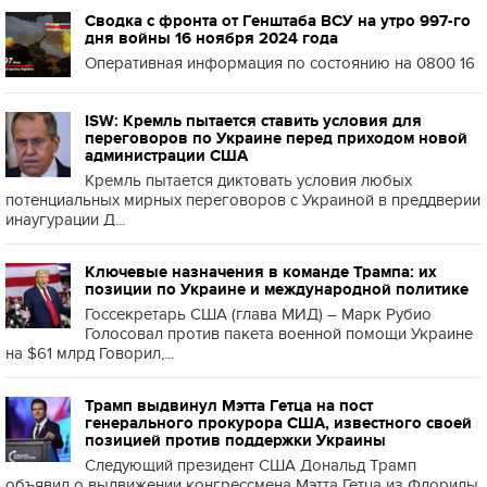
Сводка с фронта от Генштаба ВСУ на утро 997-го
дня войны 16 ноября 2024 года
Оперативная информация по состоянию на 0800 16
ISW: Кремль пытается ставить условия для
переговоров по Украине перед приходом новой
администрации США
Кремль пытается диктовать условия любых
потенциальных мирных переговоров с Украиной в преддверии
инаугурации Д...
Ключевые назначения в команде Трампа: их
позиции по Украине и международной политике
Госсекретарь США (глава МИД) – Марк Рубио
Голосовал против пакета военной помощи Украине
на $61 млрд Говорил,...
Трамп выдвинул Мэтта Гетца на пост
генерального прокурора США, известного своей
позицией против поддержки Украины
Следующий президент США Дональд Трамп
объявил о выдвижении конгрессмена Мэтта Гетца из Флориды