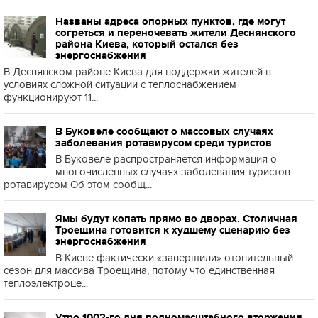
Названы адреса опорных пунктов, где могут
согреться и переночевать жители Деснянского
района Киева, который остался без
энергоснабжения
В Деснянском районе Киева для поддержки жителей в
условиях сложной ситуации с теплоснабжением
функционируют 11...
В Буковеле сообщают о массовых случаях
заболевания ротавирусом среди туристов
В Буковеле распространяется информация о
многочисленных случаях заболевания туристов
ротавирусом Об этом сообщ...
Ямы будут копать прямо во дворах. Столичная
Троещина готовится к худшему сценарию без
энергоснабжения
В Киеве фактически «завершили» отопительный
сезон для массива Троещина, потому что единственная
теплоэлектроце...
Утро 1002-го дня полномасштабного вторжения.