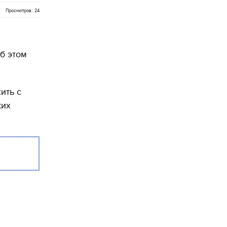
Просмотров: 24
б этом
ить с
ких