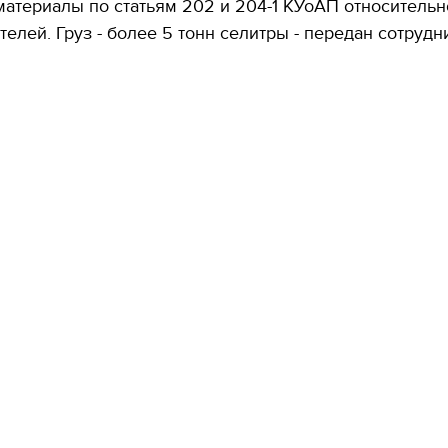
атериалы по статьям 202 и 204-1 КУоАП относительн
елей. Груз - более 5 тонн селитры - передан сотрудн