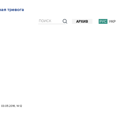
ью
ая тревога
Блоги
Мнения
Фото/Видео
Прогноз погоды
РУС
УКР
АРХИВ
03.05.2016, 14:12