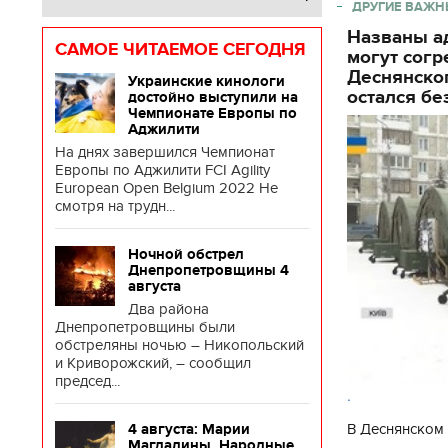
ДРУГИЕ ВАЖН
Названы ад
САМОЕ ЧИТАЕМОЕ СЕГОДНЯ
могут согр
Деснянског
Украинские кинологи
остался бе
достойно выступили на
Чемпионате Европы по
Аджилити
На днях завершился Чемпионат
Европы по Аджилити FCI Agility
European Open Belgium 2022 Не
смотря на трудн...
Ночной обстрел
Днепропетровщины 4
августа
Два района
Днепропетровщины были
обстреляны ночью – Никопольский
и Криворожский, – сообщил
председ...
.
В Деснянском 
4 августа: Марии
Магдалины. Народные