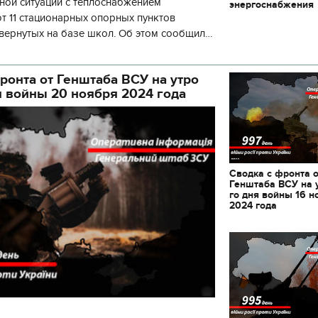
ной ситуации с теплоснабжением
энергоснабжения
декорации к фильму
 11 стационарных опорных пунктов
"Сторожевая застава
вернутых на базе школ. Об этом сообщил
кой районной в городе Киеве
ой а
ронта от Генштаба ВСУ на утро
я войны 20 ноября 2024 года
Сводка с фронта 
Генштаба ВСУ на 
го дня войны 16 н
2024 года