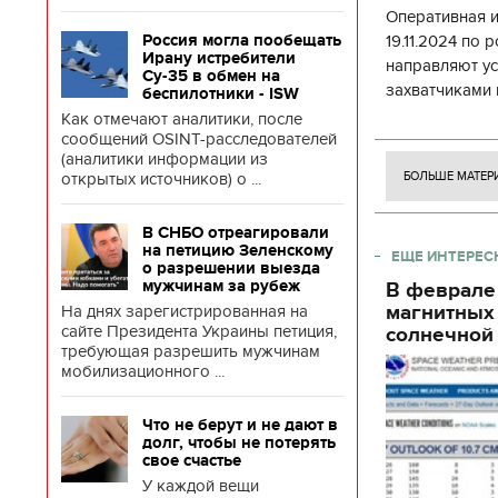
Оперативная 
Россия могла пообещать
19.11.2024 по
Ирану истребители
направляют у
Су-35 в обмен на
захватчиками 
беспилотники - ISW
боевого потен
Как отмечают аналитики, после
сообщений OSINT-расследователей
боевых ст
(аналитики информации из
открытых источников) о ...
БОЛЬШЕ МАТЕР
В СНБО отреагировали
на петицию Зеленскому
ЕЩЕ ИНТЕРЕС
о разрешении выезда
мужчинам за рубеж
В феврале
магнитных
На днях зарегистрированная на
сайте Президента Украины петиция,
солнечной 
требующая разрешить мужчинам
мобилизационного ...
Что не берут и не дают в
долг, чтобы не потерять
свое счастье
У каждой вещи