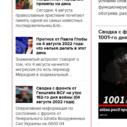
условиях слож
приметы на день
функционируют
Сегодня, 4 августа
обогрева, раз
православные христиане почитают
глава Деснянс
память одной из самых известных
последовательниц &nb...
государственн
Сводка с ф
1001-го дн
Прогноз от Павла Глобы
на 4 августа 2022 года:
что нельзя делать в этот
день
Знаменитый астролог говорит о
том, что 4 августа начнется
ингрессия (то есть переход)
Меркурия в зодиакальный ...
Сводка с фронта от
Генштаба ВСУ на утро
162-го дня войны (04
августа 2022 года)
Оперативная информация по
состоянию с фронта от
Генерального Штаба Вооруженных
.
Сил Украины на 0600 04