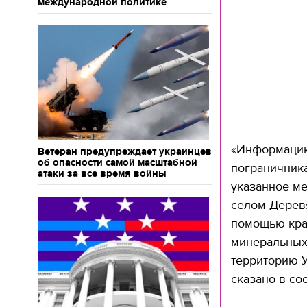
международной политике
«Информацию
Ветеран предупреждает украинцев
об опасности самой масштабной
пограничника
атаки за все время войны
указанное ме
селом Деревя
помощью кра
минеральных 
территорию У
сказано в со