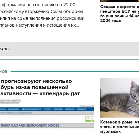
информация по состоянию на 22.00
Сводка с фронта 
Генштаба ВСУ на 
 российскому вторжению Силы обороны
го дня войны 14 н
силия на срыв выполнения российскими
2024 года
планов наступления и истощения их
циала. С начала суток произошло 130
ИАЛОВ
НОЕ
 прогнозируют несколько
 бурь из-за повышенной
активности — календарь дат
Котенок в доме: ч
знать о маленьки
мурлыках