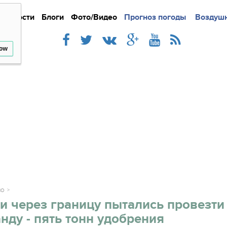
Новости
Блоги
Фото/Видео
Подробно
Прогноз погоды
Новости
Интерв
Воздушн
low
ВО
и через границу пытались провезти
нду - пять тонн удобрения