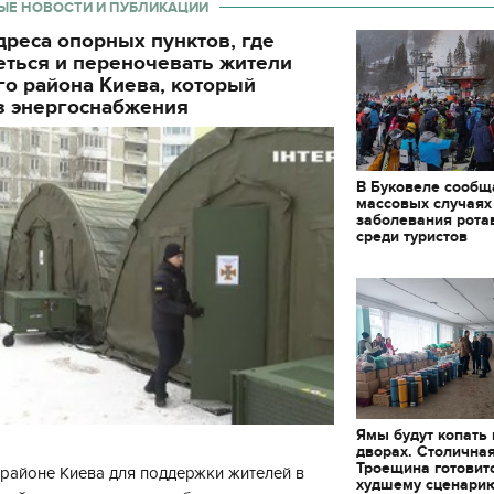
ЫЕ НОВОСТИ И ПУБЛИКАЦИИ
реса опорных пунктов, где
еться и переночевать жители
о района Киева, который
з энергоснабжения
В Буковеле сообщ
массовых случаях
заболевания рота
среди туристов
Ямы будут копать
дворах. Столична
11.10.2017 | 16:22
Троещина готовит
районе Киева для поддержки жителей в
худшему сценари
Времена Руси: как вы