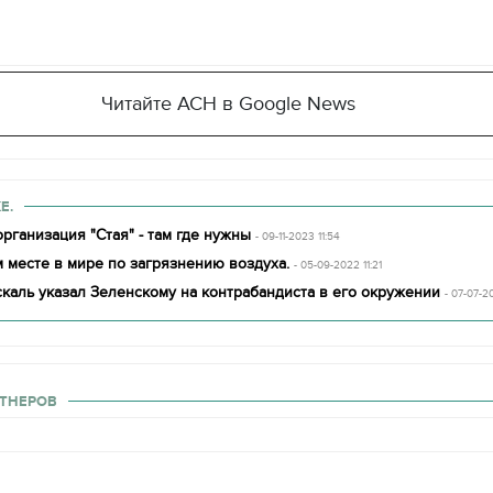
Читайте АСН в Google News
Е.
рганизация "Стая" - там где нужны
- 09-11-2023 11:54
 месте в мире по загрязнению воздуха.
- 05-09-2022 11:21
каль указал Зеленскому на контрабандиста в его окружении
- 07-07-2
ТНЕРОВ