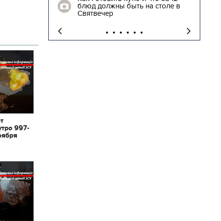
блюд должны быть на столе в
"
Святвечер
от
утро 997-
оября