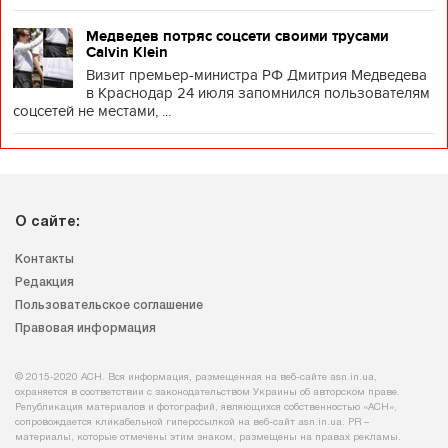
Медведев потряс соцсети своими трусами
Calvin Klein
Визит премьер-министра РФ Дмитрия Медведева
в Краснодар 24 июля запомнился пользователям
соцсетей не местами, ...
О сайте:
Контакты
Редакция
Пользовательское соглашение
Правовая информация
© 2015-2020 АСН. Вся информация, размещенная на веб-сайте asn.in.ua,
охраняется в соответствии с законодательством Украины об авторском праве.
Републикация материалов и фотографий, являющихся собственностью «АСН»,
сопровождается кликабельной гиперссылкой на веб-сайт asn.іn.ua. PR –
материалы, которые отмечены этим знаком, размещены на правах рекламы.