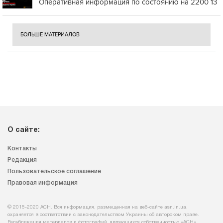
Оперативная информация по состоянию на 2200 13
БОЛЬШЕ МАТЕРИАЛОВ
О сайте:
Контакты
Редакция
Пользовательское соглашение
Правовая информация
© 2015-2020 АСН. Вся информация, размещенная на веб-сайте asn.in.ua,
охраняется в соответствии с законодательством Украины об авторском праве.
Републикация материалов и фотографий, являющихся собственностью «АСН»,