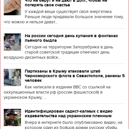
Что не берут и не дают в долг, чтобы не
потерять свое счастье
У каждой вещи существует своя энергетика
Раньше люди придавали большое значение тому,
что можно и нельзя дават...
На россии сегодня день купания в фонтанах
пьяного быдла
Сегодня на территории Запоребрика в дань
старой советской традиции отмечают день
воздушно-десантных войск...
Партизаны в Крыму атаковали штаб
Черноморского флота в Севастополе, ранены 5
человек
Как написали в издании BBC со ссылкой на
оккупационные власти рф (россии фашистской) в
украинском Крыму, ...
Идентифицирован садист-калмык с видео
издевательства над украинским пленным
Вчера в интернете было опубликовано видео, на
котором один из бойцов армии русских убийц,