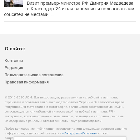
Визит премьер-министра РФ Дмитрия Медведева
в Краснодар 24 июля запомнился пользователям
соцсетей не местами, ...
О сайте:
Контакты
Редакция
Пользовательское соглашение
Правовая информация
© 2015-2020 АСН. Вся информация, размещенная на веб-сайте asn.in.ua,
охраняется в соответствии с законодательством Украины об авторском праве.
Републикация материалов и фотографий, являющихся собственностью «АСН»,
сопровождается кликабельной гиперссылкой на веб-сайт asn.іn.ua. PR –
материалы, которые отмечены этим знаком, размещены на правах рекламы.
За содержание рекламы ответственность несут рекламодатели.
Любое копирование, публикация, перепечатка или следующее распространение
информации, содержащей ссылку на
«Интерфакс-Украина»
, строго
запрещается.