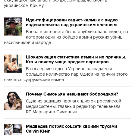
оккупационные власти рф (россии фашистской) в
украинском Крыму, ...
Идентифицирован садист-калмык с видео
издевательства над украинским пленным
Вчера в интернете было опубликовано видео, на
котором один из бойцов армии русских убийц,
насильников и мароде...
Шокирующая статистика измен и их причины.
Кто и почему чаще предает партнеров
В последние годы в Украине распадается
большое количество пар Одной из причин этого
является супружеские измен...
Почему Симоньян называют боброедкой?
Одна из ведущих пропагандисток российской
медиасистемы, главный редактор телеканала
RT Маргарита Симоньян...
Медведев потряс соцсети своими трусами
Calvin Klein