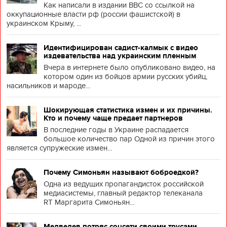
Как написали в издании BBC со ссылкой на
оккупационные власти рф (россии фашистской) в
украинском Крыму, ...
Идентифицирован садист-калмык с видео
издевательства над украинским пленным
Вчера в интернете было опубликовано видео, на
котором один из бойцов армии русских убийц,
насильников и мароде...
Шокирующая статистика измен и их причины.
Кто и почему чаще предает партнеров
В последние годы в Украине распадается
большое количество пар Одной из причин этого
является супружеские измен...
Почему Симоньян называют боброедкой?
Одна из ведущих пропагандисток российской
медиасистемы, главный редактор телеканала
RT Маргарита Симоньян...
Медведев потряс соцсети своими трусами