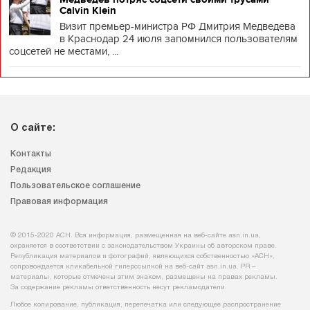
Calvin Klein
Визит премьер-министра РФ Дмитрия Медведева
в Краснодар 24 июля запомнился пользователям
соцсетей не местами, ...
О сайте:
Контакты
Редакция
Пользовательское соглашение
Правовая информация
© 2015-2020 АСН. Вся информация, размещенная на веб-сайте asn.in.ua,
охраняется в соответствии с законодательством Украины об авторском праве.
Републикация материалов и фотографий, являющихся собственностью «АСН»,
сопровождается кликабельной гиперссылкой на веб-сайт asn.іn.ua. PR –
материалы, которые отмечены этим знаком, размещены на правах рекламы.
За содержание рекламы ответственность несут рекламодатели.
Любое копирование, публикация, перепечатка или следующее распространение