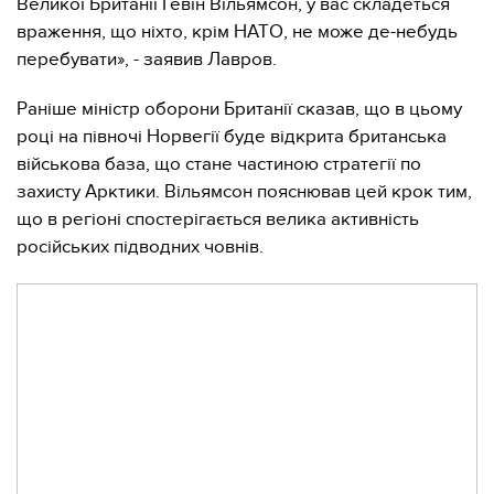
Великої Британії Гевін Вільямсон, у вас складеться
враження, що ніхто, крім НАТО, не може де-небудь
перебувати», - заявив Лавров.
Раніше міністр оборони Британії сказав, що в цьому
році на півночі Норвегії буде відкрита британська
військова база, що стане частиною стратегії по
захисту Арктики. Вільямсон пояснював цей крок тим,
що в регіоні спостерігається велика активність
російських підводних човнів.