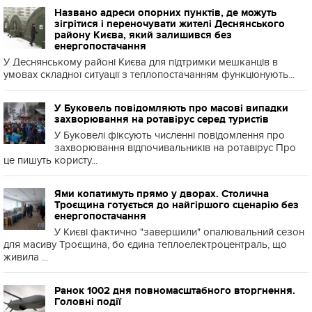
Названо адреси опорних пунктів, де можуть
зігрітися і переночувати жителі Деснянського
району Києва, який залишився без
енергопостачання
У Деснянському районі Києва для підтримки мешканців в
умовах складної ситуації з теплопостачанням функціонують...
У Буковель повідомляють про масові випадки
захворювання на ротавірус серед туристів
У Буковелі фіксують численні повідомлення про
захворювання відпочивальників на ротавірус Про
це пишуть користу...
Ями копатимуть прямо у дворах. Столична
Троєщина готується до найгіршого сценарію без
енергопостачання
У Києві фактично "завершили" опалювальний сезон
для масиву Троєщина, бо єдина теплоелектроцентраль, що
живила ...
Ранок 1002 дня повномасштабного вторгнення.
Головні події