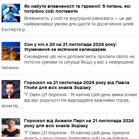
Як набути впевненості та гармонії: 5 питань, які
потрібно собі поставити
Впевненість у собі та внутрішня рівновага — це дві
найважливіші умови для щастя та досягнення цілей
Експерти р...
Сон у ніч з 20 на 21 листопада 2024 року:
тлумачення за місячним календарем
Сновидіння цієї ночі допомагають пролити світло на
поточні сумніви та ситуації Якщо у вас є невирішене
питання...
Гороскоп на 21 листопада 2024 року від Павла
Глоби для всіх знаків Зодіаку
♈️ Овен (21 березня - 19 квітня) Цей день вимагатиме
від вас рішучості Не відкладайте важливих справ,
вони пр...
Гороскоп від Анжели Перл на 21 листопада 2024
року для всіх знаків Зодіаку
♈️ Овен (21 березня - 19 квітня) Цей день принесе
ясність у ваші плани Довіряйте собі та не бійтеся