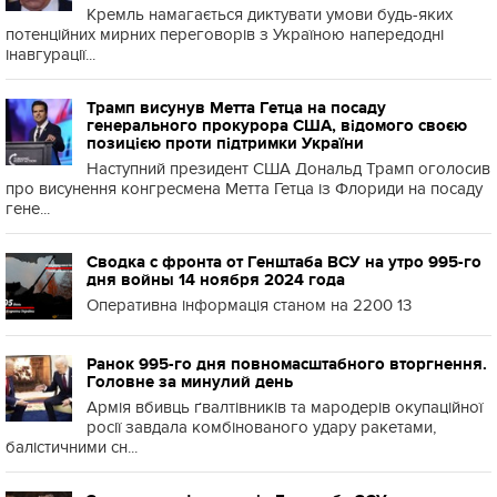
Кремль намагається диктувати умови будь-яких
потенційних мирних переговорів з Україною напередодні
інавгурації...
Трамп висунув Метта Гетца на посаду
генерального прокурора США, відомого своєю
позицією проти підтримки України
Наступний президент США Дональд Трамп оголосив
про висунення конгресмена Метта Гетца із Флориди на посаду
гене...
Сводка с фронта от Генштаба ВСУ на утро 995-го
дня войны 14 ноября 2024 года
Оперативна інформація станом на 2200 13
Ранок 995-го дня повномасштабного вторгнення.
Головне за минулий день
Армія вбивць ґвалтівників та мародерів окупаційної
росії завдала комбінованого удару ракетами,
балістичними сн...