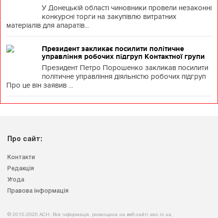
У Донецькій області чиновники провели незаконні
конкурсні торги на закупівлю витратних
матеріалів для апаратів...
Президент закликає посилити політичне
управління робочих підгруп Контактної групи
Президент Петро Порошенко закликав посилити
політичне управління діяльністю робочих підгруп
Про це він заявив ...
Про сайт:
Контакти
Редакція
Угода
Правова інформація
© 2015-2020 АСН. Вся інформація, розміщена на веб-сайті asn.in.ua,