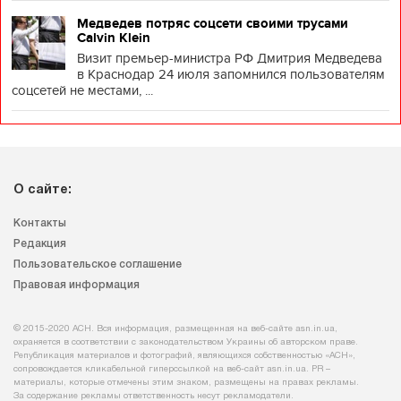
Медведев потряс соцсети своими трусами
Calvin Klein
Визит премьер-министра РФ Дмитрия Медведева
в Краснодар 24 июля запомнился пользователям
соцсетей не местами, ...
О сайте:
Контакты
Редакция
Пользовательское соглашение
Правовая информация
© 2015-2020 АСН. Вся информация, размещенная на веб-сайте asn.in.ua,
охраняется в соответствии с законодательством Украины об авторском праве.
Републикация материалов и фотографий, являющихся собственностью «АСН»,
сопровождается кликабельной гиперссылкой на веб-сайт asn.іn.ua. PR –
материалы, которые отмечены этим знаком, размещены на правах рекламы.
За содержание рекламы ответственность несут рекламодатели.