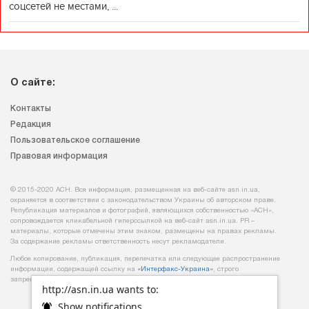
соцсетей не местами, ...
О сайте:
Контакты
Редакция
Пользовательское соглашение
Правовая информация
© 2015-2020 АСН. Вся информация, размещенная на веб-сайте asn.in.ua,
охраняется в соответствии с законодательством Украины об авторском праве.
Републикация материалов и фотографий, являющихся собственностью «АСН»,
сопровождается кликабельной гиперссылкой на веб-сайт asn.іn.ua. PR –
материалы, которые отмечены этим знаком, размещены на правах рекламы.
За содержание рекламы ответственность несут рекламодатели.
Любое копирование, публикация, перепечатка или следующее распространение
информации, содержащей ссылку на
«Интерфакс-Украина»
, строго
запрещается.
http://asn.in.ua wants to:
Show notifications