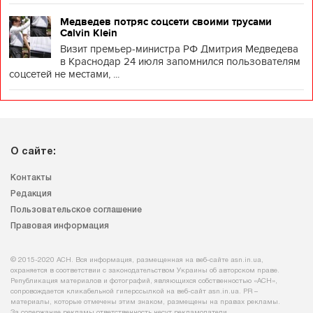
Медведев потряс соцсети своими трусами
Calvin Klein
Визит премьер-министра РФ Дмитрия Медведева
в Краснодар 24 июля запомнился пользователям
соцсетей не местами, ...
О сайте:
Контакты
Редакция
Пользовательское соглашение
Правовая информация
© 2015-2020 АСН. Вся информация, размещенная на веб-сайте asn.in.ua,
охраняется в соответствии с законодательством Украины об авторском праве.
Републикация материалов и фотографий, являющихся собственностью «АСН»,
сопровождается кликабельной гиперссылкой на веб-сайт asn.іn.ua. PR –
материалы, которые отмечены этим знаком, размещены на правах рекламы.
За содержание рекламы ответственность несут рекламодатели.