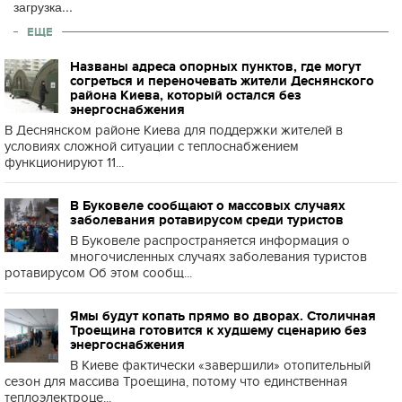
загрузка...
ЕЩЕ
Названы адреса опорных пунктов, где могут
согреться и переночевать жители Деснянского
района Киева, который остался без
энергоснабжения
В Деснянском районе Киева для поддержки жителей в
условиях сложной ситуации с теплоснабжением
функционируют 11...
В Буковеле сообщают о массовых случаях
заболевания ротавирусом среди туристов
В Буковеле распространяется информация о
многочисленных случаях заболевания туристов
ротавирусом Об этом сообщ...
Ямы будут копать прямо во дворах. Столичная
Троещина готовится к худшему сценарию без
энергоснабжения
В Киеве фактически «завершили» отопительный
сезон для массива Троещина, потому что единственная
теплоэлектроце...