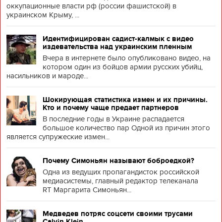
оккупационные власти рф (россии фашистской) в
украинском Крыму, ...
Идентифицирован садист-калмык с видео
издевательства над украинским пленным
Вчера в интернете было опубликовано видео, на
котором один из бойцов армии русских убийц,
насильников и мароде...
Шокирующая статистика измен и их причины.
Кто и почему чаще предает партнеров
В последние годы в Украине распадается
большое количество пар Одной из причин этого
является супружеские измен...
Почему Симоньян называют боброедкой?
Одна из ведущих пропагандисток российской
медиасистемы, главный редактор телеканала
RT Маргарита Симоньян...
Медведев потряс соцсети своими трусами
Calvin Klein