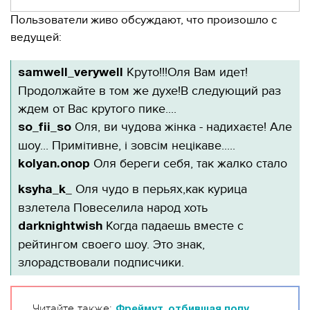
Пользователи живо обсуждают, что произошло с
ведущей:
Круто!!!Оля Вам идет!
samwell_verywell
Продолжайте в том же духе!В следующий раз
ждем от Вас крутого пике....
Оля, ви чудова жінка - надихаєте! Але
so_fii_so
шоу... Примітивне, і зовсім нецікаве.....
Оля береги себя, так жалко стало
kolyan.onop
Оля чудо в перьях,как курица
ksyha_k_
взлетела Повеселила народ хоть
Когда падаешь вместе с
darknightwish
рейтингом своего шоу. Это знак,
злорадствовали подписчики.
Читайте также:
Фреймут, отбившая попу,