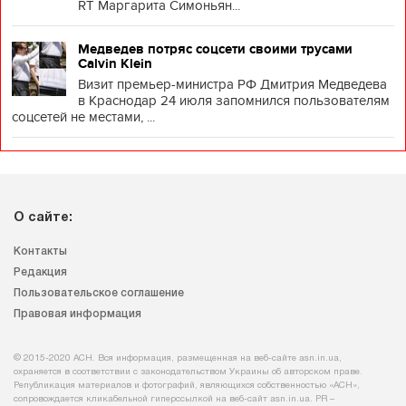
RT Маргарита Симоньян...
Медведев потряс соцсети своими трусами
Calvin Klein
Визит премьер-министра РФ Дмитрия Медведева
в Краснодар 24 июля запомнился пользователям
соцсетей не местами, ...
О сайте:
Контакты
Редакция
Пользовательское соглашение
Правовая информация
© 2015-2020 АСН. Вся информация, размещенная на веб-сайте asn.in.ua,
охраняется в соответствии с законодательством Украины об авторском праве.
Републикация материалов и фотографий, являющихся собственностью «АСН»,
сопровождается кликабельной гиперссылкой на веб-сайт asn.іn.ua. PR –