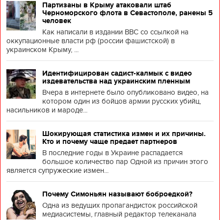
Партизаны в Крыму атаковали штаб
Черноморского флота в Севастополе, ранены 5
человек
Как написали в издании BBC со ссылкой на
оккупационные власти рф (россии фашистской) в
украинском Крыму, ...
Идентифицирован садист-калмык с видео
издевательства над украинским пленным
Вчера в интернете было опубликовано видео, на
котором один из бойцов армии русских убийц,
насильников и мароде...
Шокирующая статистика измен и их причины.
Кто и почему чаще предает партнеров
В последние годы в Украине распадается
большое количество пар Одной из причин этого
является супружеские измен...
Почему Симоньян называют боброедкой?
Одна из ведущих пропагандисток российской
медиасистемы, главный редактор телеканала