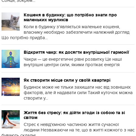
Сонця, зокрем...
Кошеня в будинку: що потрібно знати про
маленьких мурликів
Коли в будинку з'являється маленьке кошеня,
власнику необхідно забезпечити належний догляд
Що потрібно придба...
Відкриття чакр: як досягти внутрішньої гармонії
Чакри — це енергетичні рівні розвитку Це наші
внутрішні центри сили, якими протікає енергія
Як створити місце сили у своїй квартирі
Будинок може не тільки захищати нас від зовнішніх
факторів, але й надавати сили Такий куточок можна
створити у...
Життя без стресу: як дійти згоди із собою та зі
світом
Стрес є невід'ємною частиною життя сучасної
людини Незважаючи на те, що в житті кожного з нас
бувають складні ...