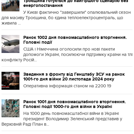
Троєщина готується до найгіршого сценарію без
енергопостачання
У Києві фактично "завершили" опалювальний сезон
для масиву Троєщина, бо єдина теплоелектроцентраль, що
живила ...
Ранок 1002 дня повномасштабного вторгнення.
Головні події
США і Німеччина оголосили про нові пакети
допомоги Україні, посилюючи підтримку країни на тлі
конфлікту Росій...
Зведення з фронту від Генштабу ЗСУ на ранок
1001-го дня війни 20 листопада 2024 року
Оперативна інформація станом на 2200 19
Ранок 1001 дня повномасштабного вторгнення.
Головні події 1000-го дня війни в Україні
На 1000 день повномасштабної війни в Україні
президент Володимир Зеленський представив у
Верховній Раді План в...