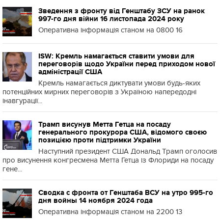
Зведення з фронту від Генштабу ЗСУ на ранок
997-го дня війни 16 листопада 2024 року
Оперативна інформація станом на 0800 16
ISW: Кремль намагається ставити умови для
переговорів щодо України перед приходом нової
адміністрації США
Кремль намагається диктувати умови будь-яких
потенційних мирних переговорів з Україною напередодні
інавгурації...
Трамп висунув Метта Гетца на посаду
генерального прокурора США, відомого своєю
позицією проти підтримки України
Наступний президент США Дональд Трамп оголосив
про висунення конгресмена Метта Гетца із Флориди на посаду
гене...
Сводка с фронта от Генштаба ВСУ на утро 995-го
дня войны 14 ноября 2024 года
Оперативна інформація станом на 2200 13