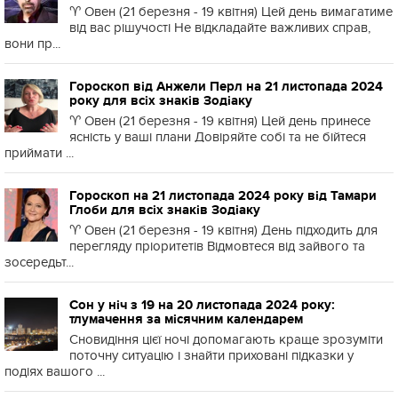
♈️ Овен (21 березня - 19 квітня) Цей день вимагатиме
від вас рішучості Не відкладайте важливих справ,
вони пр...
Гороскоп від Анжели Перл на 21 листопада 2024
року для всіх знаків Зодіаку
♈️ Овен (21 березня - 19 квітня) Цей день принесе
ясність у ваші плани Довіряйте собі та не бійтеся
приймати ...
Гороскоп на 21 листопада 2024 року від Тамари
Глоби для всіх знаків Зодіаку
♈️ Овен (21 березня - 19 квітня) День підходить для
перегляду пріоритетів Відмовтеся від зайвого та
зосередьт...
Сон у ніч з 19 на 20 листопада 2024 року:
тлумачення за місячним календарем
Сновидіння цієї ночі допомагають краще зрозуміти
поточну ситуацію і знайти приховані підказки у
подіях вашого ...