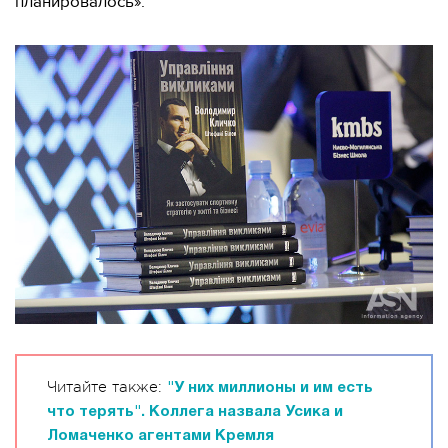
планировалось».
Читайте также:
"У них миллионы и им есть
что терять". Коллега назвала Усика и
Ломаченко агентами Кремля