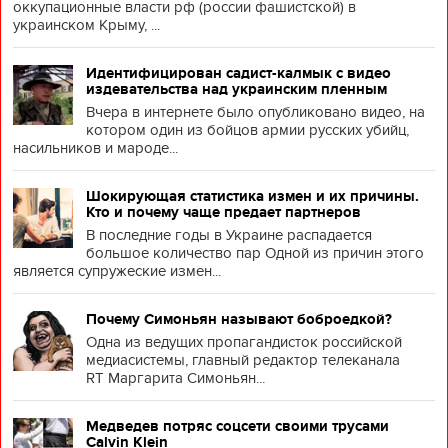
оккупационные власти рф (россии фашистской) в
украинском Крыму, ...
Идентифицирован садист-калмык с видео
издевательства над украинским пленным
Вчера в интернете было опубликовано видео, на
котором один из бойцов армии русских убийц,
насильников и мароде...
Шокирующая статистика измен и их причины.
Кто и почему чаще предает партнеров
В последние годы в Украине распадается
большое количество пар Одной из причин этого
является супружеские измен...
Почему Симоньян называют боброедкой?
Одна из ведущих пропагандисток российской
медиасистемы, главный редактор телеканала
RT Маргарита Симоньян...
Медведев потряс соцсети своими трусами
Calvin Klein