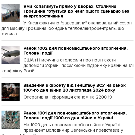
Ями копатимуть прямо у дворах. Столична
Троєщина готується до найгіршого сценарію без
енергопостачання
У Києві фактично "завершили" опалювальний сезон
для масиву Троєщина, бо єдина теплоелектроцентраль, що
живила ...
Ранок 1002 дня повномасштабного вторгнення.
Головні події
США і Німеччина оголосили про нові пакети
допомоги Україні, посилюючи підтримку країни на тлі
конфлікту Росій...
Зведення з фронту від Генштабу ЗСУ на ранок
1001-го дня війни 20 листопада 2024 року
Оперативна інформація станом на 2200 19
Ранок 1001 дня повномасштабного вторгнення.
Головні події 1000-го дня війни в Україні
На 1000 день повномасштабної війни в Україні
президент Володимир Зеленський представив у