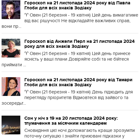
Гороскоп на 21 листопада 2024 року від Павла
Глоби для всіх знаків Зодіаку
♈️ Овен (21 березня - 19 квітня) Цей день вимагатиме
від вас рішучості Не відкладайте важливих справ,
вони пр...
Гороскоп від Анжели Перл на 21 листопада 2024
року для всіх знаків Зодіаку
♈️ Овен (21 березня - 19 квітня) Цей день принесе
ясність у ваші плани Довіряйте собі та не бійтеся
приймати ...
Гороскоп на 21 листопада 2024 року від Тамари
Глоби для всіх знаків Зодіаку
♈️ Овен (21 березня - 19 квітня) День підходить для
перегляду пріоритетів Відмовтеся від зайвого та
зосередьт...
Сон у ніч з 19 на 20 листопада 2024 року:
тлумачення за місячним календарем
Сновидіння цієї ночі допомагають краще зрозуміти
поточну ситуацію і знайти приховані підказки у