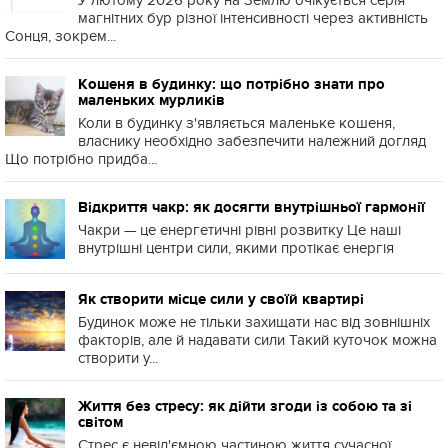
У лютому 2026 року на Землю очікується серія
магнітних бур різної інтенсивності через активність
Сонця, зокрем...
Кошеня в будинку: що потрібно знати про
маленьких мурликів
Коли в будинку з'являється маленьке кошеня,
власнику необхідно забезпечити належний догляд
Що потрібно придба...
Відкриття чакр: як досягти внутрішньої гармонії
Чакри — це енергетичні рівні розвитку Це наші
внутрішні центри сили, якими протікає енергія
Як створити місце сили у своїй квартирі
Будинок може не тільки захищати нас від зовнішніх
факторів, але й надавати сили Такий куточок можна
створити у...
Життя без стресу: як дійти згоди із собою та зі
світом
Стрес є невід'ємною частиною життя сучасної