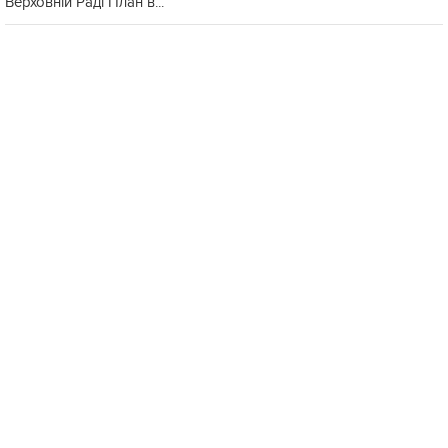
Верховній Раді План в...