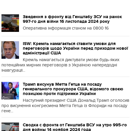
Зведення з фронту від Генштабу ЗСУ на ранок
997-го дня війни 16 листопада 2024 року
Оперативна інформація станом на 0800 16
ISW: Кремль намагається ставити умови для
переговорів щодо України перед приходом нової
адміністрації США
Кремль намагається диктувати умови будь-яких
потенційних мирних переговорів з Україною напередодні
інавгурації...
Трамп висунув Метта Гетца на посаду
генерального прокурора США, відомого своєю
позицією проти підтримки України
Наступний президент США Дональд Трамп оголосив
про висунення конгресмена Метта Гетца із Флориди на посаду
гене...
Сводка с фронта от Генштаба ВСУ на утро 995-го
дня войны 14 ноября 2024 года