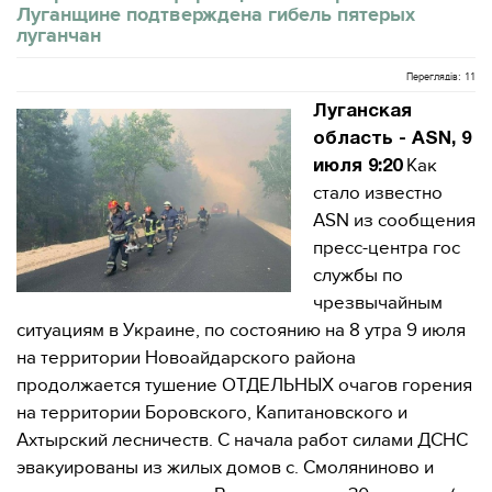
Луганщине подтверждена гибель пятерых
луганчан
Переглядів: 11
Луганская
область - ASN, 9
Как
июля 9:20
стало известно
ASN из сообщения
пресс-центра гос
службы по
чрезвычайным
ситуациям в Украине, по состоянию на 8 утра 9 июля
на территории Новоайдарского района
продолжается тушение ОТДЕЛЬНЫХ очагов горения
на территории Боровского, Капитановского и
Ахтырский лесничеств. С начала работ силами ДСНС
эвакуированы из жилых домов с. Смоляниново и