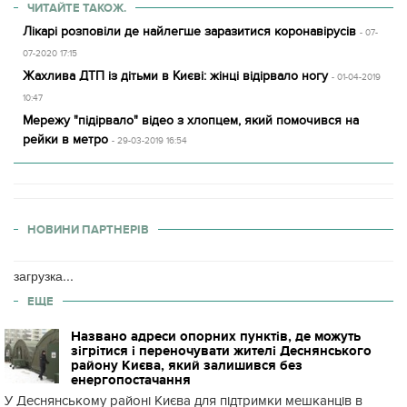
ЧИТАЙТЕ ТАКОЖ.
Лікарі розповіли де найлегше заразитися коронавірусів
- 07-
07-2020 17:15
Жахлива ДТП із дітьми в Києві: жінці відірвало ногу
- 01-04-2019
10:47
Мережу "підірвало" відео з хлопцем, який помочився на
рейки в метро
- 29-03-2019 16:54
НОВИНИ ПАРТНЕРІВ
загрузка...
ЕЩЕ
Названо адреси опорних пунктів, де можуть
зігрітися і переночувати жителі Деснянського
району Києва, який залишився без
енергопостачання
У Деснянському районі Києва для підтримки мешканців в