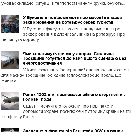
умовах складної ситуації з теплопостачанням функціонують...
У Буковель повідомляють про масові випадки
захворювання на ротавірус серед туристів
У Буковелі фіксують численні повідомлення про
захворювання відпочивальників на ротавірус Про
це пишуть користу...
Ями копатимуть прямо у дворах. Столична
Троєщина готується до найгіршого сценарію без
енергопостачання
У Києві фактично "завершили" опалювальний сезон
для масиву Троєщина, бо єдина теплоелектроцентраль, що
живила ...
Ранок 1002 дня повномасштабного вторгнення.
Головні події
США і Німеччина оголосили про нові пакети
допомоги Україні, посилюючи підтримку країни на тлі
конфлікту Росій...
Зведення з фронту від Генштабу ЗСУ на ранок