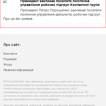
Президент закликає посилити політичне
управління робочих підгруп Контактної групи
Президент Петро Порошенко закликав посилити
політичне управління діяльністю робочих підгруп
Про це він заявив ...
Про сайт:
Контакти
Редакція
Угода
Правова інформація
© 2015-2020 АСН. Вся інформація, розміщена на веб-сайті asn.in.ua,
охороняється відповідно до законодавства України про авторське право.
Републікування матеріалів і фотографій, що є власністю «АСН»,
супроводжується клікабельно гіперпосиланням на веб-сайт asn.іn.ua. PR -
матеріали, які відзначені цим знаком, розміщені на правах реклами. За зміст
реклами відповідальність несуть рекламодавці.
Будь-яке копiювання, публiкацiя, передрук чи наступне поширення iнформацiї,