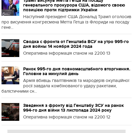
Трамп висунув Метта Гетца на посаду
генерального прокурора США, відомого своєю
позицією проти підтримки України
Наступний президент США Дональд Трамп оголосив
про висунення конгресмена Метта Гетца із Флориди на посаду
гене...
Сводка с фронта от Генштаба ВСУ на утро 995-го
дня войны 14 ноября 2024 года
Оперативна інформація станом на 2200 13
Ранок 995-го дня повномасштабного вторгнення.
Головне за минулий день
Армія вбивць ґвалтівників та мародерів окупаційної
росії завдала комбінованого удару ракетами,
балістичними сн...
Зведення з фронту від Генштабу ЗСУ на ранок
994-го дня війни 13 листопада 2024 року
Оперативна інформація станом на 2200 12