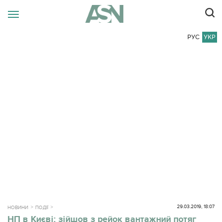
РУС
УКР
29.03.2019, 18:07
НОВИНИ
ПОДІЇ
НП в Києві: зійшов з рейок вантажний потяг