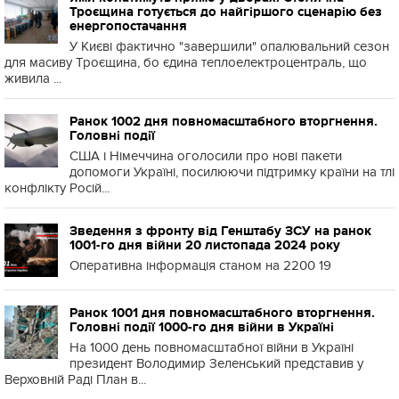
Троєщина готується до найгіршого сценарію без
енергопостачання
У Києві фактично "завершили" опалювальний сезон
для масиву Троєщина, бо єдина теплоелектроцентраль, що
живила ...
Ранок 1002 дня повномасштабного вторгнення.
Головні події
США і Німеччина оголосили про нові пакети
допомоги Україні, посилюючи підтримку країни на тлі
конфлікту Росій...
Зведення з фронту від Генштабу ЗСУ на ранок
1001-го дня війни 20 листопада 2024 року
Оперативна інформація станом на 2200 19
Ранок 1001 дня повномасштабного вторгнення.
Головні події 1000-го дня війни в Україні
На 1000 день повномасштабної війни в Україні
президент Володимир Зеленський представив у
Верховній Раді План в...