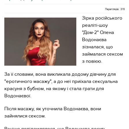
Переглядів: 316
Зірка російського
реаліті-шоу
"Дом-2" Олена
Водонаєва
зізналася, що
займалася сексом
з повією.
За її словами, вона викликала додому дівчину для
"еротичного масажу", а до неї приїхала сексуальна
красуня з бубном, на якому і стала грати для
Водонаєвої.
Після масажу, як уточнила Водонаєва, вони
зайнялися сексом.