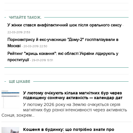
ЧИТАЙТЕ ТАКОЖ.
У жінки стався анафілактичний шок після орального сексу
-
22-03-2019 21:53
Порноактрису й екс-учасницю "Дому-2" госпіталізували в
Москві
- 20-03-2019 22:50
Рейтинг "жриць кохання": які області України лідирують у
проституції
- 29-01-2019 13:51
ЩЕ ЦІКАВЕ
У лютому очікують кілька магнітних бур через
підвищену сонячну активність — календар дат
У лютому 2026 року на Землю очікується серія
магнітних бур різної інтенсивності через активність
Сонця, зокрем...
Кошеня в будинку: що потрібно знати про