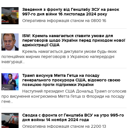
Зведення з фронту від Генштабу ЗСУ на ранок
997-го дня війни 16 листопада 2024 року
Оперативна інформація станом на 0800 16
ISW: Кремль намагається ставити умови для
переговорів щодо України перед приходом нової
адміністрації США
Кремль намагається диктувати умови будь-яких
потенційних мирних переговорів з Україною напередодні
інавгурації...
Трамп висунув Метта Гетца на посаду
генерального прокурора США, відомого своєю
позицією проти підтримки України
Наступний президент США Дональд Трамп оголосив
про висунення конгресмена Метта Гетца із Флориди на посаду
гене...
Сводка с фронта от Генштаба ВСУ на утро 995-го
дня войны 14 ноября 2024 года
Оперативна інформація станом на 2200 13