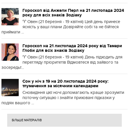
Гороскоп від Анжели Перл на 21 листопада 2024
року для всіх знаків Зодіаку
♈️ Овен (21 березня - 19 квітня) Цей день принесе
ясність у ваші плани Довіряйте собі та не бійтеся
приймати ...
Гороскоп на 21 листопада 2024 року від Тамари
Глоби для всіх знаків Зодіаку
♈️ Овен (21 березня - 19 квітня) День підходить для
перегляду пріоритетів Відмовтеся від зайвого та
зосередьт...
Сон у ніч з 19 на 20 листопада 2024 року:
тлумачення за місячним календарем
Сновидіння цієї ночі допомагають краще зрозуміти
поточну ситуацію і знайти приховані підказки у
подіях вашого ...
БІЛЬШЕ МАТЕРІАЛІВ