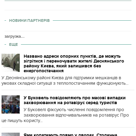
НОВИНИ ПАРТНЕРІВ
загрузка...
ЕЩЕ
Названо адреси опорних пунктів, де можуть
зігрітися і переночувати жителі Деснянського
району Києва, який залишився без
енергопостачання
У Деснянському районі Києва для підтримки мешканців в
умовах складної ситуації з теплопостачанням функціонують...
У Буковель повідомляють про масові випадки
захворювання на ротавірус серед туристів
У Буковелі фіксують численні повідомлення про
захворювання відпочивальників на ротавірус Про
це пишуть користу...
Ями копатимуть прямо у дворах. Столична