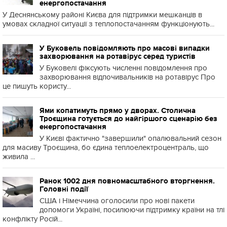
енергопостачання
У Деснянському районі Києва для підтримки мешканців в
умовах складної ситуації з теплопостачанням функціонують...
У Буковель повідомляють про масові випадки
захворювання на ротавірус серед туристів
У Буковелі фіксують численні повідомлення про
захворювання відпочивальників на ротавірус Про
це пишуть користу...
Ями копатимуть прямо у дворах. Столична
Троєщина готується до найгіршого сценарію без
енергопостачання
У Києві фактично "завершили" опалювальний сезон
для масиву Троєщина, бо єдина теплоелектроцентраль, що
живила ...
Ранок 1002 дня повномасштабного вторгнення.
Головні події
США і Німеччина оголосили про нові пакети
допомоги Україні, посилюючи підтримку країни на тлі
конфлікту Росій...