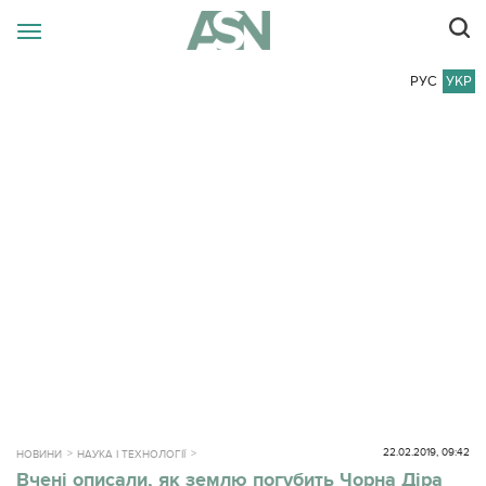
РУС
УКР
22.02.2019, 09:42
НОВИНИ
НАУКА І ТЕХНОЛОГІЇ
Вчені описали, як землю погубить Чорна Діра