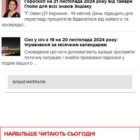
Гороскоп на 21 листопада 2024 року від Тамари
Глоби для всіх знаків Зодіаку
♈️ Овен (21 березня - 19 квітня) День підходить для
перегляду пріоритетів Відмовтеся від зайвого та
зосередьт...
Сон у ніч з 19 на 20 листопада 2024 року:
тлумачення за місячним календарем
Сновидіння цієї ночі допомагають краще зрозуміти
поточну ситуацію і знайти приховані підказки у
подіях вашого ...
БІЛЬШЕ МАТЕРІАЛІВ
НАЙБІЛЬШЕ ЧИТАЮТЬ СЬОГОДНІ