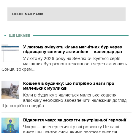
БІЛЬШЕ МАТЕРІАЛІВ
ЩЕ ЦІКАВЕ
У лютому очікують кілька магнітних бур через
підвищену сонячну активність — календар дат
У лютому 2026 року на Землю очікується серія
магнітних бур різної інтенсивності через активність
Сонця, зокрем...
Кошеня в будинку: що потрібно знати про
маленьких мурликів
Коли в будинку з'являється маленьке кошеня,
власнику необхідно забезпечити належний догляд
Що потрібно придба...
Відкриття чакр: як досягти внутрішньої гармонії
Чакри — це енергетичні рівні розвитку Це наші
внутрішні центри сили, якими протікає енергія