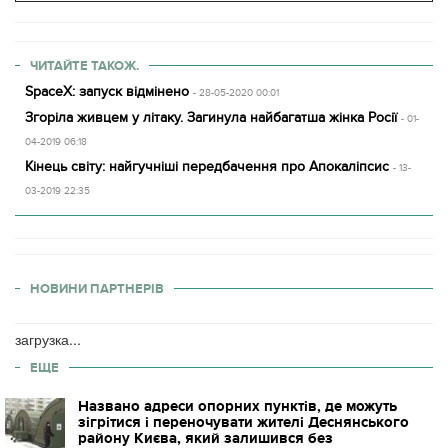
ЧИТАЙТЕ ТАКОЖ.
SpaceX: запуск відмінено
- 28-05-2020 00:01
Згоріла живцем у літаку. Загинула найбагатша жінка Росії
- 01-
04-2019 06:18
Кінець світу: найгучніші передбачення про Апокаліпсис
- 13-
03-2019 22:35
НОВИНИ ПАРТНЕРІВ
загрузка...
ЕЩЕ
Названо адреси опорних пунктів, де можуть
зігрітися і переночувати жителі Деснянського
району Києва, який залишився без