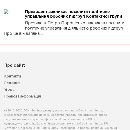
Президент закликає посилити політичне
управління робочих підгруп Контактної групи
Президент Петро Порошенко закликав посилити
політичне управління діяльністю робочих підгруп
Про це він заявив ...
Про сайт:
Контакти
Редакція
Угода
Правова інформація
© 2015-2020 АСН. Вся інформація, розміщена на веб-сайті asn.in.ua,
охороняється відповідно до законодавства України про авторське право.
Републікування матеріалів і фотографій, що є власністю «АСН»,
супроводжується клікабельно гіперпосиланням на веб-сайт asn.іn.ua. PR -
матеріали, які відзначені цим знаком, розміщені на правах реклами. За зміст