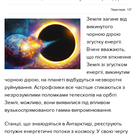
Переглядів: 137
Земля загине від
викинутого
чорною дірою
згустку енергії.
Вчені вважають,
що після зіткнення
Землі зі згустком
енергії, викинутим
чорною дірою, на планеті відбудуться незворотні
руйнування. Астрофізики все частіше стикаються з
незрозумілими поломками телескопів на орбіті
Землі, можливо, вони виявилися під впливом
вузькоспрямованого гамма-випромінювання.
Станції, що знаходяться в Антарктиді, реєструють
потужні енергетичні потоки з космосу. У свою чергу