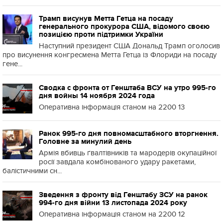
Трамп висунув Метта Гетца на посаду
генерального прокурора США, відомого своєю
позицією проти підтримки України
Наступний президент США Дональд Трамп оголосив
про висунення конгресмена Метта Гетца із Флориди на посаду
гене...
Сводка с фронта от Генштаба ВСУ на утро 995-го
дня войны 14 ноября 2024 года
Оперативна інформація станом на 2200 13
Ранок 995-го дня повномасштабного вторгнення.
Головне за минулий день
Армія вбивць ґвалтівників та мародерів окупаційної
росії завдала комбінованого удару ракетами,
балістичними сн...
Зведення з фронту від Генштабу ЗСУ на ранок
994-го дня війни 13 листопада 2024 року
Оперативна інформація станом на 2200 12