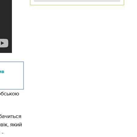
ив
фобською
ибачиться
ік, який
 -