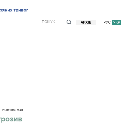
ряних тривог
рв`ю
Блоги
Думки
Фото/Відео
Прогноз погоди
РУС
УКР
АРХІВ
25.01.2019, 11:48
грозив