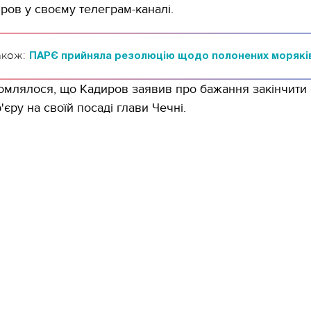
ров у своєму телеграм-каналі.
акож:
ПАРЄ прийняла резолюцію щодо полонених морякі
омлялося, що Кадиров заявив про бажання закінчити
'єру на своїй посаді глави Чечні.
11.10.2017 | 16:22
Часи Русі: як вигляда
декорації до фільму 
застава"