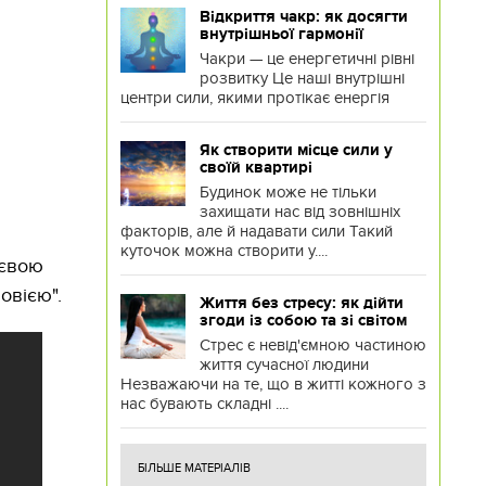
Відкриття чакр: як досягти
внутрішньої гармонії
Чакри — це енергетичні рівні
розвитку Це наші внутрішні
центри сили, якими протікає енергія
Як створити місце сили у
своїй квартирі
Будинок може не тільки
захищати нас від зовнішніх
факторів, але й надавати сили Такий
куточок можна створити у....
єєвою
овією".
Життя без стресу: як дійти
згоди із собою та зі світом
Стрес є невід'ємною частиною
життя сучасної людини
Незважаючи на те, що в житті кожного з
нас бувають складні ....
БІЛЬШЕ МАТЕРІАЛІВ