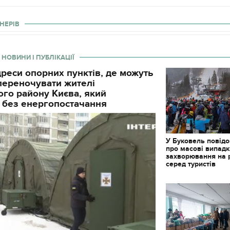
НЕРІВ
 НОВИНИ І ПУБЛІКАЦІЇ
реси опорних пунктів, де можуть
і переночувати жителі
го району Києва, який
 без енергопостачання
У Буковель повід
про масові випад
захворювання на 
серед туристів