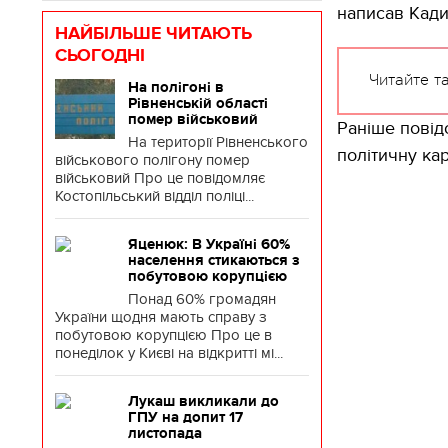
написав Кади
НАЙБІЛЬШЕ ЧИТАЮТЬ
СЬОГОДНІ
Читайте т
На полігоні в
Рівненській області
помер військовий
Раніше повід
На території Рівненського
політичну кар
військового полігону помер
військовий Про це повідомляє
Костопільський відділ поліці...
Яценюк: В Україні 60%
населення стикаються з
побутовою корупцією
Понад 60% громадян
України щодня мають справу з
побутовою корупцією Про це в
понеділок у Києві на відкритті мі...
Лукаш викликали до
ГПУ на допит 17
листопада