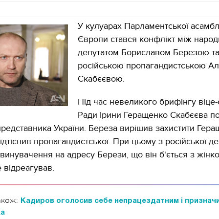
У кулуарах Парламентської асамбл
Європи стався конфлікт між наро
депутатом Бориславом Березою т
російською пропагандистською А
Скабєєвою.
Під час невеликого брифінгу віце-
Ради Ірини Геращенко Скабєєва по
редставника України. Береза ​​вирішив захистити Гера
ідтіснив пропагандистської. При цьому з російської де
винувачення на адресу Берези, що він б'ється з жінко
е відреагував.
акож:
Кадиров оголосив себе непрацездатним і признач
ка