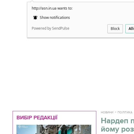
http://asn.in.ua wants to:
Докладно
Show notifications
Powered by SendPulse
Block
Al
НОВИНИ
ПОЛІТИКА
ВИБІР РЕДАКЦІЇ
Нардеп п
йому ро