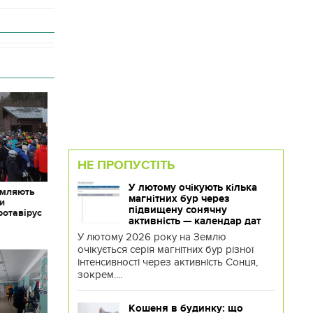
НЕ ПРОПУСТІТЬ
У лютому очікують кілька
омляють
магнітних бур через
ки
підвищену сонячну
ротавірус
активність — календар дат
У лютому 2026 року на Землю
очікується серія магнітних бур різної
інтенсивності через активність Сонця,
зокрем....
Кошеня в будинку: що