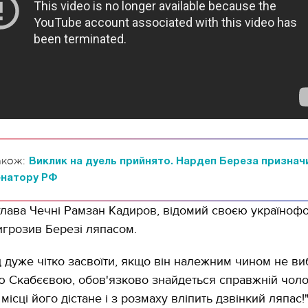
акож:
Виклик на дуель прийнято. Нардеп Береза признач
енатору РФ
 глава Чечні Рамзан Кадиров, відомий своєю україно
игрозив Березі ляпасом.
ід дуже чітко засвоїти, якщо він належним чином не в
 Скабєєвою, обов'язково знайдеться справжній чолов
місці його дістане і з розмаху вліпить дзвінкий ляпас!"