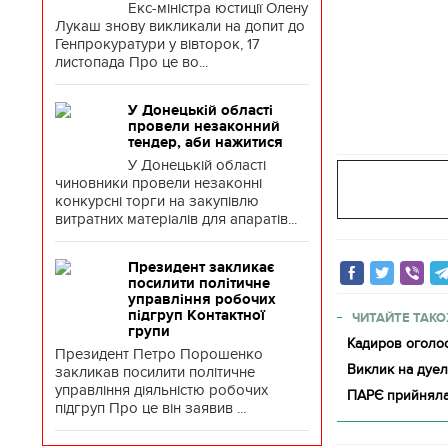
Екс-міністра юстиції Олену
Лукаш знову викликали на допит до
Генпрокуратури у вівторок, 17
листопада Про це во...
У Донецькій області
провели незаконний
тендер, аби нажитися
У Донецькій області
чиновники провели незаконні
конкурсні торги на закупівлю
витратних матеріалів для апаратів...
Президент закликає
посилити політичне
управління робочих
підгруп Контактної
ЧИТАЙТЕ ТАКО
групи
Кадиров оголос
Президент Петро Порошенко
Виклик на дуел
закликав посилити політичне
управління діяльністю робочих
ПАРЄ прийняла
підгруп Про це він заявив ...