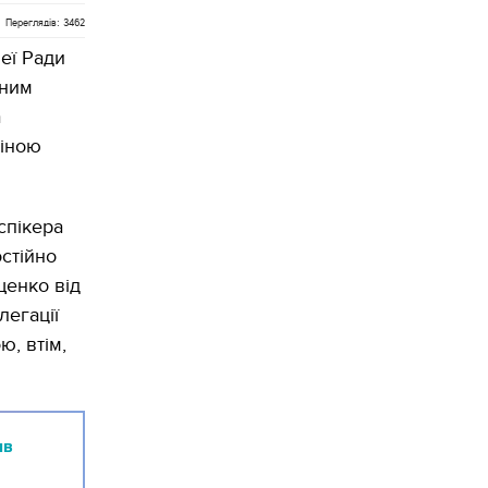
Переглядів: 3462
еї Ради
дним
а
ліною
спікера
стійно
щенко від
легації
ю, втім,
ив