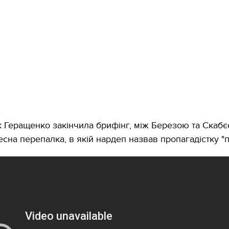
як Геращенко закінчила брифінг, між Березою та Скаб
есна перепалка, в якій нардеп назвав пропагадістку "п