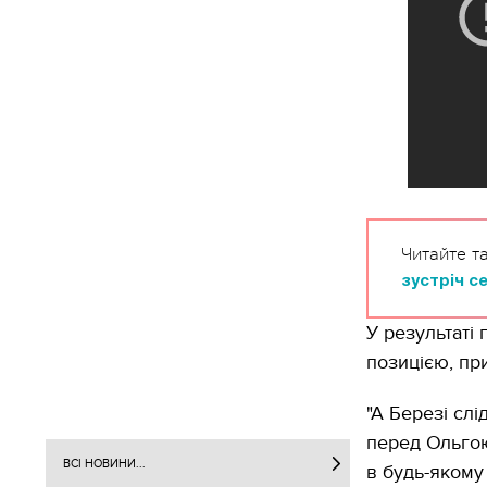
Читайте т
зустріч с
У результаті
позицією, пр
"А Березі сл
перед Ольгою
ВСІ НОВИНИ...
в будь-якому 