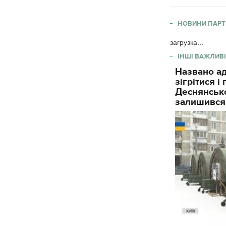
НОВИНИ ПАРТ
загрузка...
ІНШІ ВАЖЛИВІ
Названо ад
зігрітися 
Деснянсько
залишився