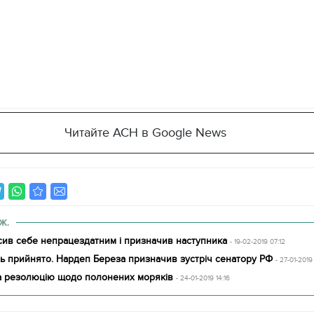
Читайте АСН в Google News
Ж.
ив себе непрацездатним і призначив наступника
- 19-02-2019 07:12
ь прийнято. Нардеп Береза призначив зустріч сенатору РФ
- 27-01-2019
 резолюцію щодо полонених моряків
- 24-01-2019 14:16