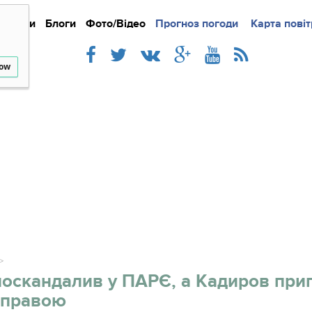
Новини
Блоги
Фото/Відео
Прогноз погоди
Докладно
Новини
Карта повіт
Iнте
low
оскандалив у ПАРЄ, а Кадиров при
зправою