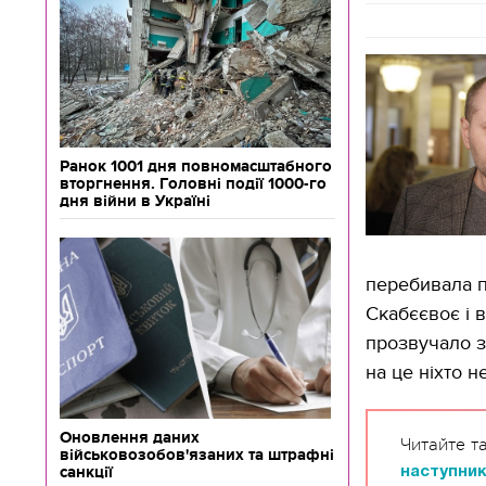
Ранок 1001 дня повномасштабного
вторгнення. Головні події 1000-го
дня війни в Україні
перебивала п
Скабєєвоє і в
прозвучало з
на це ніхто н
Оновлення даних
Читайте т
військовозобов'язаних та штрафні
санкції
наступни