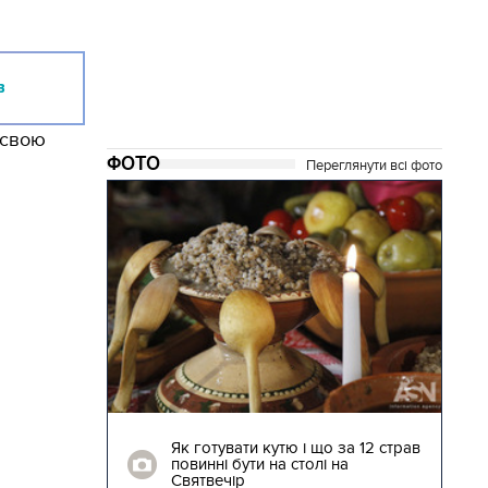
в
 свою
ФОТО
Переглянути всі фото
04.01.2018 | 17:16
ють
Як готувати кутю і що за 12 страв
"Сторожова
повинні бути на столі на
Святвечір