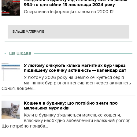
994-го дня війни 13 листопада 2024 року
Оперативна інформація станом на 2200 12
БІЛЬШЕ МАТЕРІАЛІВ
ЩЕ ЦІКАВЕ
У лютому очікують кілька магнітних бур через
підвищену сонячну активність — календар дат
У лютому 2026 року на Землю очікується серія
магнітних бур різної інтенсивності через активність
Сонця, зокрем...
Кошеня в будинку: що потрібно знати про
маленьких мурликів
Коли в будинку з'являється маленьке кошеня,
власнику необхідно забезпечити належний догляд
Що потрібно придба...