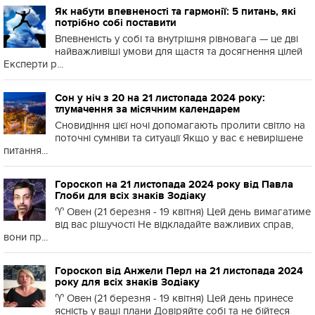
Як набути впевненості та гармонії: 5 питань, які
потрібно собі поставити
Впевненість у собі та внутрішня рівновага — це дві
найважливіші умови для щастя та досягнення цілей
Експерти р...
Сон у ніч з 20 на 21 листопада 2024 року:
тлумачення за місячним календарем
Сновидіння цієї ночі допомагають пролити світло на
поточні сумніви та ситуації Якщо у вас є невирішене
питання...
Гороскоп на 21 листопада 2024 року від Павла
Глоби для всіх знаків Зодіаку
♈️ Овен (21 березня - 19 квітня) Цей день вимагатиме
від вас рішучості Не відкладайте важливих справ,
вони пр...
Гороскоп від Анжели Перл на 21 листопада 2024
року для всіх знаків Зодіаку
♈️ Овен (21 березня - 19 квітня) Цей день принесе
ясність у ваші плани Довіряйте собі та не бійтеся