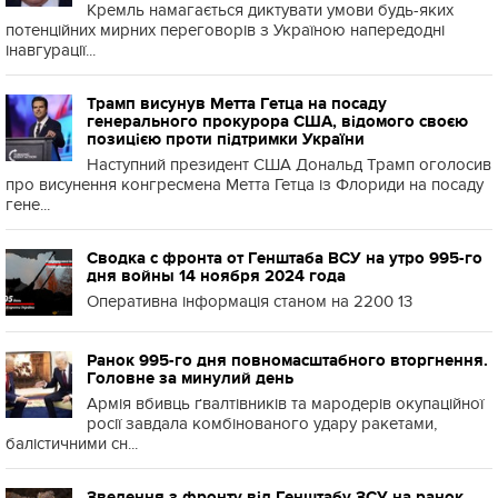
Кремль намагається диктувати умови будь-яких
потенційних мирних переговорів з Україною напередодні
інавгурації...
Трамп висунув Метта Гетца на посаду
генерального прокурора США, відомого своєю
позицією проти підтримки України
Наступний президент США Дональд Трамп оголосив
про висунення конгресмена Метта Гетца із Флориди на посаду
гене...
Сводка с фронта от Генштаба ВСУ на утро 995-го
дня войны 14 ноября 2024 года
Оперативна інформація станом на 2200 13
Ранок 995-го дня повномасштабного вторгнення.
Головне за минулий день
Армія вбивць ґвалтівників та мародерів окупаційної
росії завдала комбінованого удару ракетами,
балістичними сн...
Зведення з фронту від Генштабу ЗСУ на ранок