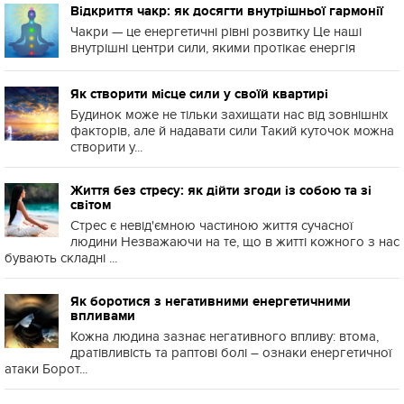
Відкриття чакр: як досягти внутрішньої гармонії
Чакри — це енергетичні рівні розвитку Це наші
внутрішні центри сили, якими протікає енергія
Як створити місце сили у своїй квартирі
Будинок може не тільки захищати нас від зовнішніх
факторів, але й надавати сили Такий куточок можна
створити у...
Життя без стресу: як дійти згоди із собою та зі
світом
Стрес є невід'ємною частиною життя сучасної
людини Незважаючи на те, що в житті кожного з нас
бувають складні ...
Як боротися з негативними енергетичними
впливами
Кожна людина зазнає негативного впливу: втома,
дратівливість та раптові болі – ознаки енергетичної
атаки Борот...