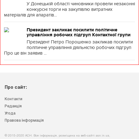
У Донецькій області чиновники провели незаконні
конкурсні торги на закупівлю витратних
матеріалів для апаратів...
Президент закликає посилити політичне
управління робочих підгруп Контактної групи
Президент Петро Порошенко закликав посилити
політичне управління діяльністю робочих підгруп
Про це він заявив ...
Про сайт:
Контакти
Редакція
Угода
Правова інформація
© 2015-2020 АСН. Вся інформація, розміщена на веб-сайті asn.in.ua,