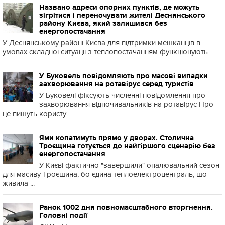
Названо адреси опорних пунктів, де можуть
зігрітися і переночувати жителі Деснянського
району Києва, який залишився без
енергопостачання
У Деснянському районі Києва для підтримки мешканців в
умовах складної ситуації з теплопостачанням функціонують...
У Буковель повідомляють про масові випадки
захворювання на ротавірус серед туристів
У Буковелі фіксують численні повідомлення про
захворювання відпочивальників на ротавірус Про
це пишуть користу...
Ями копатимуть прямо у дворах. Столична
Троєщина готується до найгіршого сценарію без
енергопостачання
У Києві фактично "завершили" опалювальний сезон
для масиву Троєщина, бо єдина теплоелектроцентраль, що
живила ...
Ранок 1002 дня повномасштабного вторгнення.
Головні події