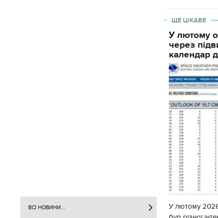
ЩЕ ЦІКАВЕ
У лютому о
через підв
календар д
У лютому 2026
ВСІ НОВИНИ...
бур різної інт