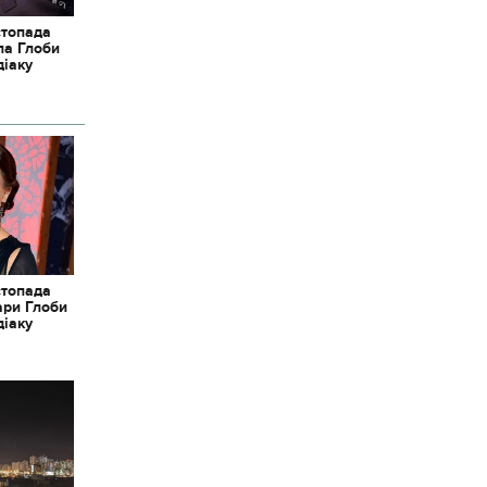
стопада
ла Глоби
діаку
стопада
ари Глоби
діаку