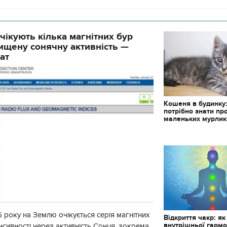
чікують кілька магнітних бур
ищену сонячну активність —
ат
Кошеня в будинку
потрібно знати пр
маленьких мурлик
 року на Землю очікується серія магнітних
Відкриття чакр: як
внутрішньої гармо
енсивності через активність Сонця, зокрема