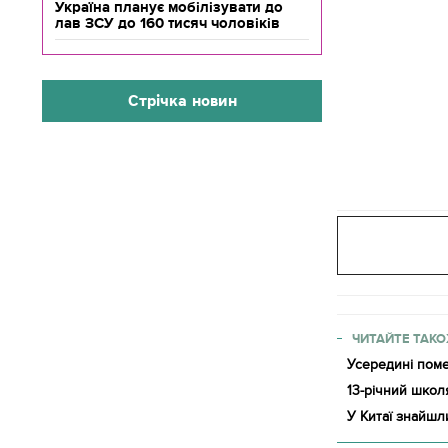
Україна планує мобілізувати до
лав ЗСУ до 160 тисяч чоловіків
Стрічка новин
Ч
з
ЧИТАЙТЕ ТАКО
Усередині поме
13-річний шко
У Китаї знайшл