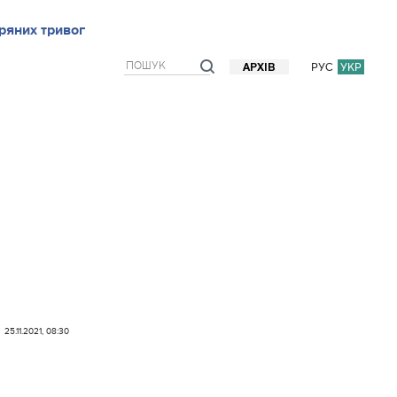
ряних тривог
рв`ю
Блоги
Думки
Фото/Відео
Прогноз погоди
РУС
УКР
АРХІВ
25.11.2021, 08:30