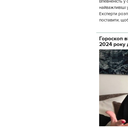
Впевненість у 
найважливіші 
Експерти розпо
поставити, щоб
Найкоротший ш
Гороскоп в
2024 року 