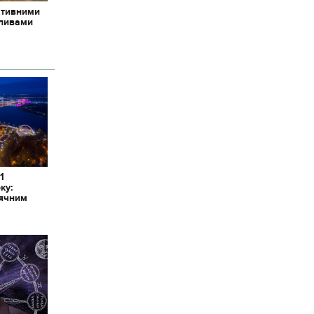
ативними
пливами
1
ку:
сячним