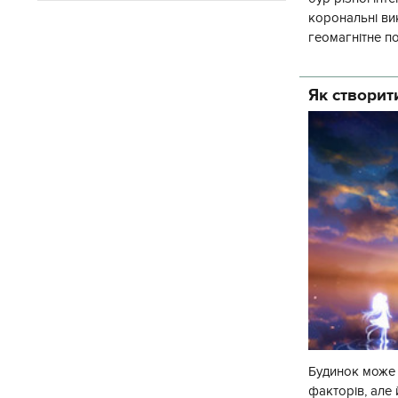
корональні ви
геомагнітне п
погоди, геома
Як створити
Будинок може н
факторів, але