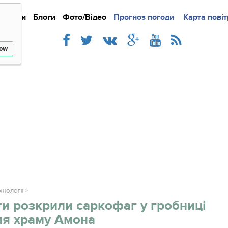
Новини
Блоги
Фото/Відео
Прогноз погоди
Докладно
Новини
Карта повіт
Iнте
low
ЕХНОЛОГІЇ
и розкрили саркофаг у гробниці
ля храму Амона