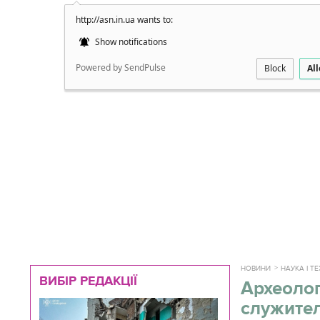
http://asn.in.ua wants to:
Докладно
Show notifications
Powered by SendPulse
Block
Al
НОВИНИ
НАУКА І Т
ВИБІР РЕДАКЦІЇ
Археолог
служите