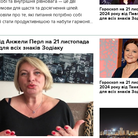
собі та внутрішня рівновага — це дві
умови для щастя та досягнення цілей.
Гороскоп на 21 ли
2024 року від Пав
віли про те, які питання потрібно собі
для всіх знаків Зо
 стати продуктивнішою та набути гармонії.
лях до гармонії лежить чер
ід Анжели Перл на 21 листопада
для всіх знаків Зодіаку
Гороскоп на 21 ли
2024 року від Там
для всіх знаків Зо