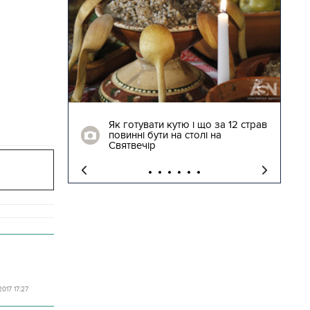
28.12.2017 | 14:17
 за 12 страв
Повернення на Батьківщину.
 на
Найбільш зворушливі кадри
зустрічі звільнених заручників
2017 17:27