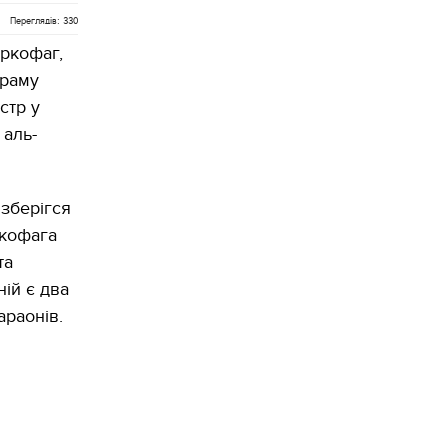
Переглядів: 330
ркофаг,
храму
стр у
 аль-
 зберігся
ркофага
та
ній є два
араонів.