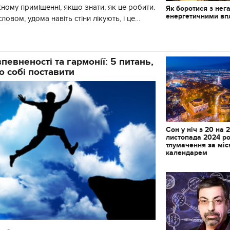
ному приміщенні, якщо знати, як це робити.
Як боротися з нег
енергетичними в
ловом, удома навіть стіни лікують, і це
. Ще наші пращури відвод
певненості та гармонії: 5 питань,
о собі поставити
Сон у ніч з 20 на 2
листопада 2024 ро
тлумачення за мі
календарем