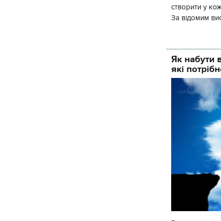
створити у кож
За відомим вис
насправді так
Як набути в
які потрібн