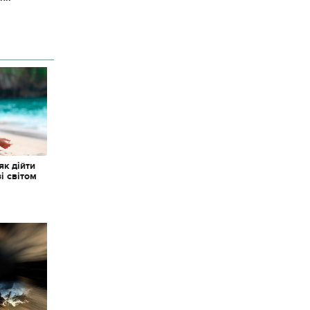
як дійти
зі світом