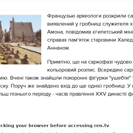
Французькі археологи розкрили са
виявлений у гробниці служителя 
Амона, повідомив єгипетський міні
справах пам'яток старовини Халед
Аннаном.
Примітно, що на саркофазі чудово
кольоровий розпис. Всередині са
ію. Вчені також знайшли похоронні фігурки "ушебти" 
ку. Поруч же знайдено вхід до ще однієї гробниці. У 
ьш пізнього періоду - часів правління XXV династії ф