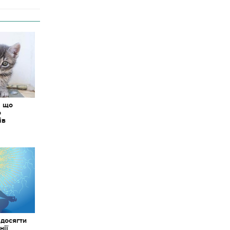
: що
о
ів
 досягти
нії