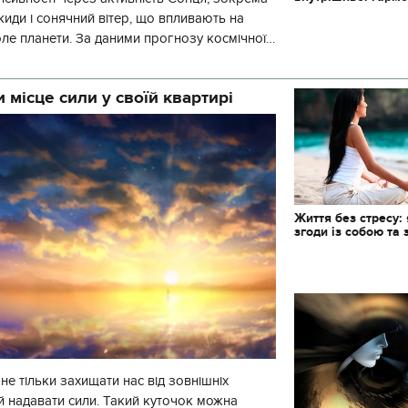
киди і сонячний вітер, що впливають на
оле планети. За даними прогнозу космічної
гнітна обстановка
 місце сили у своїй квартирі
Життя без стресу: 
згоди із собою та 
е тільки захищати нас від зовнішніх
 й надавати сили. Такий куточок можна