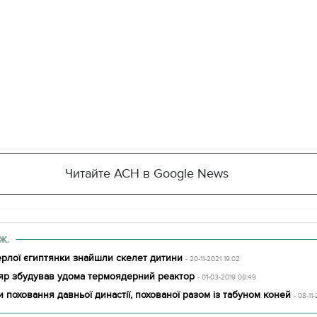
11.10.2017 | 16:22
04.01.2018 | 17:16
аси Русі: як виглядають
Як готувати кутю і що
декорації до фільму "Сторожова
повинні бути на столі
астава"
Святвечір
Читайте АСН в Google News
Ж.
рлої єгиптянки знайшли скелет дитини
- 20-11-2021 19:02
ляр збудував удома термоядерний реактор
- 01-03-2019 08:49
и поховання давньої династії, похованої разом із табуном коней
- 08-11-