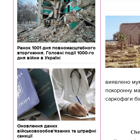
Ранок 1001 дня повномасштабного
вторгнення. Головні події 1000-го
дня війни в Україні
виявлено мум
похоронну мас
саркофаги біл
Оновлення даних
військовозобов'язаних та штрафні
санкції