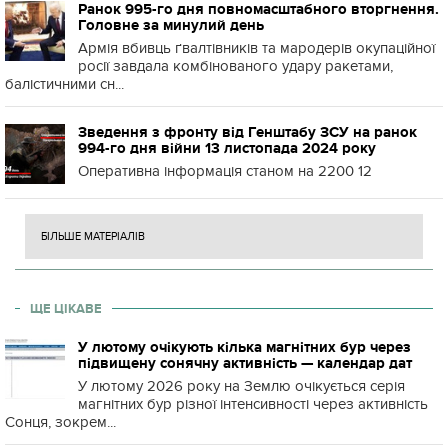
Ранок 995-го дня повномасштабного вторгнення.
Головне за минулий день
Армія вбивць ґвалтівників та мародерів окупаційної
росії завдала комбінованого удару ракетами,
балістичними сн...
Зведення з фронту від Генштабу ЗСУ на ранок
994-го дня війни 13 листопада 2024 року
Оперативна інформація станом на 2200 12
БІЛЬШЕ МАТЕРІАЛІВ
ЩЕ ЦІКАВЕ
У лютому очікують кілька магнітних бур через
підвищену сонячну активність — календар дат
У лютому 2026 року на Землю очікується серія
магнітних бур різної інтенсивності через активність
Сонця, зокрем...