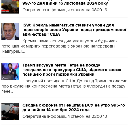
997-го дня війни 16 листопада 2024 року
Оперативна інформація станом на 0800 16
ISW: Кремль намагається ставити умови для
переговорів щодо України перед приходом нової
адміністрації США
Кремль намагається диктувати умови будь-яких
потенційних мирних переговорів з Україною напередодні
інавгурації...
Трамп висунув Метта Гетца на посаду
генерального прокурора США, відомого своєю
позицією проти підтримки України
Наступний президент США Дональд Трамп оголосив
про висунення конгресмена Метта Гетца із Флориди на посаду
гене...
Сводка с фронта от Генштаба ВСУ на утро 995-го
дня войны 14 ноября 2024 года
Оперативна інформація станом на 2200 13