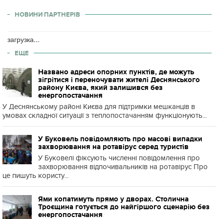
НОВИНИ ПАРТНЕРІВ
загрузка...
ЕЩЕ
Названо адреси опорних пунктів, де можуть
зігрітися і переночувати жителі Деснянського
району Києва, який залишився без
енергопостачання
У Деснянському районі Києва для підтримки мешканців в
умовах складної ситуації з теплопостачанням функціонують...
У Буковель повідомляють про масові випадки
захворювання на ротавірус серед туристів
У Буковелі фіксують численні повідомлення про
захворювання відпочивальників на ротавірус Про
це пишуть користу...
Ями копатимуть прямо у дворах. Столична
Троєщина готується до найгіршого сценарію без
енергопостачання