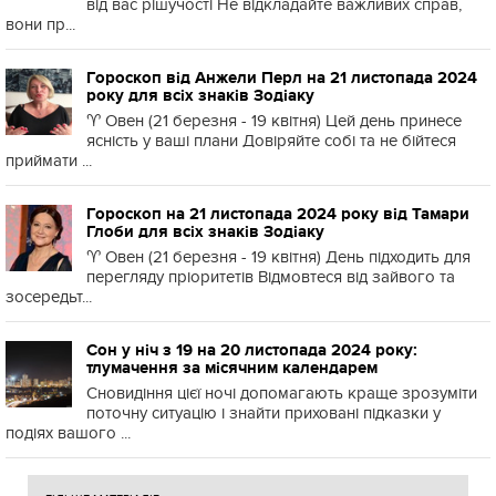
від вас рішучості Не відкладайте важливих справ,
вони пр...
Гороскоп від Анжели Перл на 21 листопада 2024
року для всіх знаків Зодіаку
♈️ Овен (21 березня - 19 квітня) Цей день принесе
ясність у ваші плани Довіряйте собі та не бійтеся
приймати ...
Гороскоп на 21 листопада 2024 року від Тамари
Глоби для всіх знаків Зодіаку
♈️ Овен (21 березня - 19 квітня) День підходить для
перегляду пріоритетів Відмовтеся від зайвого та
зосередьт...
Сон у ніч з 19 на 20 листопада 2024 року:
тлумачення за місячним календарем
Сновидіння цієї ночі допомагають краще зрозуміти
поточну ситуацію і знайти приховані підказки у
подіях вашого ...