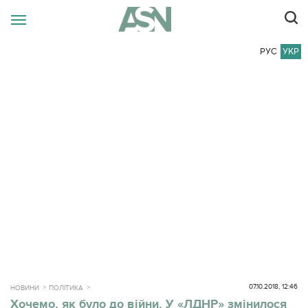
РУС
УКР
07.10.2018, 12:46
НОВИНИ
ПОЛІТИКА
Хочемо, як було до війни. У «ЛДНР» змінилося