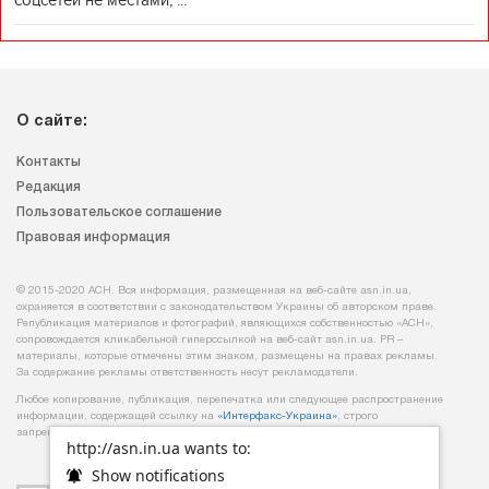
соцсетей не местами, ...
О сайте:
Контакты
Редакция
Пользовательское соглашение
Правовая информация
© 2015-2020 АСН. Вся информация, размещенная на веб-сайте asn.in.ua,
охраняется в соответствии с законодательством Украины об авторском праве.
Републикация материалов и фотографий, являющихся собственностью «АСН»,
сопровождается кликабельной гиперссылкой на веб-сайт asn.іn.ua. PR –
материалы, которые отмечены этим знаком, размещены на правах рекламы.
За содержание рекламы ответственность несут рекламодатели.
Любое копирование, публикация, перепечатка или следующее распространение
информации, содержащей ссылку на
«Интерфакс-Украина»
, строго
запрещается.
http://asn.in.ua wants to:
Show notifications