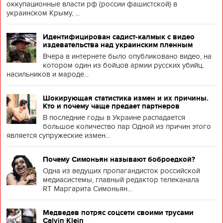
оккупационные власти рф (россии фашистской) в
украинском Крыму, ...
Идентифицирован садист-калмык с видео
издевательства над украинским пленным
Вчера в интернете было опубликовано видео, на
котором один из бойцов армии русских убийц,
насильников и мароде...
Шокирующая статистика измен и их причины.
Кто и почему чаще предает партнеров
В последние годы в Украине распадается
большое количество пар Одной из причин этого
является супружеские измен...
Почему Симоньян называют боброедкой?
Одна из ведущих пропагандисток российской
медиасистемы, главный редактор телеканала
RT Маргарита Симоньян...
Медведев потряс соцсети своими трусами
Calvin Klein