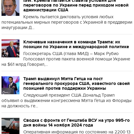
ISW: Кремль пытается ставить условия для
переговоров по Украине перед приходом новой
администрации США
Кремль пытается диктовать условия любых
потенциальных мирных переговоров с Украиной в преддверии
инаугурации Д...
Ключевые назначения в команде Трампа: их
позиции по Украине и международной политике
Госсекретарь США (глава МИД) – Марк Рубио
Голосовал против пакета военной помощи Украине
на $61 млрд Говорил,...
Трамп выдвинул Мэтта Гетца на пост
генерального прокурора США, известного своей
позицией против поддержки Украины
Следующий президент США Дональд Трамп
объявил о выдвижении конгрессмена Мэтта Гетца из Флориды
на должность ге...
Сводка с фронта от Генштаба ВСУ на утро 995-го
дня войны 14 ноября 2024 года
Оперативная информация по состоянию на 2200 13