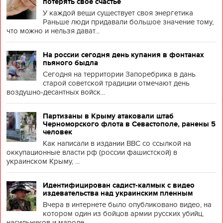
потерять свое счастье
У каждой вещи существует своя энергетика
Раньше люди придавали большое значение тому,
что можно и нельзя дават...
На россии сегодня день купания в фонтанах
пьяного быдла
Сегодня на территории Запоребрика в дань
старой советской традиции отмечают день
воздушно-десантных войск...
Партизаны в Крыму атаковали штаб
Черноморского флота в Севастополе, ранены 5
человек
Как написали в издании BBC со ссылкой на
оккупационные власти рф (россии фашистской) в
украинском Крыму, ...
Идентифицирован садист-калмык с видео
издевательства над украинским пленным
Вчера в интернете было опубликовано видео, на
котором один из бойцов армии русских убийц,
насильников и мароде...