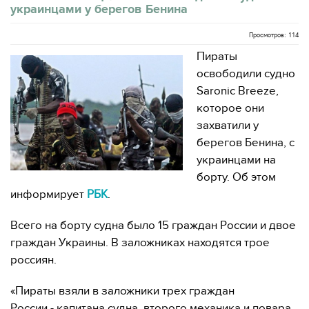
украинцами у берегов Бенина
Просмотров: 114
Пираты
освободили судно
Saronic Breeze,
которое они
захватили у
берегов Бенина, с
украинцами на
борту. Об этом
информирует
РБК
.
Всего на борту судна было 15 граждан России и двое
граждан Украины. В заложниках находятся трое
россиян.
«Пираты взяли в заложники трех граждан
России - капитана судна, второго механика и повара.