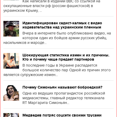
Как написали в издании BBC со ссылкой на
оккупационные власти рф (россии фашистской) в
украинском Крыму, ...
Идентифицирован садист-калмык с видео
издевательства над украинским пленным
Вчера в интернете было опубликовано видео, на
котором один из бойцов армии русских убийц,
насильников и мароде...
Шокирующая статистика измен и их причины.
Кто и почему чаще предает партнеров
В последние годы в Украине распадается
большое количество пар Одной из причин этого
является супружеские измен...
Почему Симоньян называют боброедкой?
Одна из ведущих пропагандисток российской
медиасистемы, главный редактор телеканала
RT Маргарита Симоньян...
Медведев потряс соцсети своими трусами