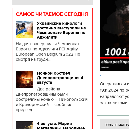
САМОЕ ЧИТАЕМОЕ СЕГОДНЯ
Украинские кинологи
достойно выступили на
Чемпионате Европы по
Аджилити
На днях завершился Чемпионат
Европы по Аджилити FCI Agility
European Open Belgium 2022 Не
смотря на трудн...
Ночной обстрел
.
Днепропетровщины 4
августа
Оперативная 
Два района
19.11.2024 по
Днепропетровщины были
направляют у
обстреляны ночью – Никопольский
захватчиками 
и Криворожский, – сообщил
боевого потен
председ...
боевых ст
4 августа: Марии
БОЛЬШЕ МАТЕР
Магдалины. Народные