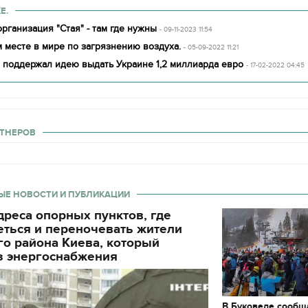
Е.
рганизация "Стая" - там где нужны
- 09-11-2023 11:54
 месте в мире по загрязнению воздуха.
- 05-09-2022 11:21
 поддержал идею выдать Украине 1,2 миллиарда евро
- 17-02-2022 04:45
ТНЕРОВ
ЫЕ НОВОСТИ И ПУБЛИКАЦИИ
реса опорных пунктов, где
еться и переночевать жители
о района Киева, который
з энергоснабжения
В Буковеле сообщ