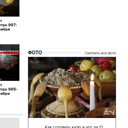
от
утро 997-
оября
ФОТО
Смотреть все фото
от
утро 995-
оября
04.01.2018 | 17:16
глядят
Как готовить кутю и что за 12