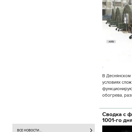
.
В Деснянском 
условиях слож
функционируют
обогрева, раз
глава Деснянс
государственн
Сводка с ф
1001-го дн
ВСЕ НОВОСТИ...