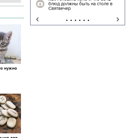
блюд должны быть на столе в
"
Святвечер
то нужно
х
ация для