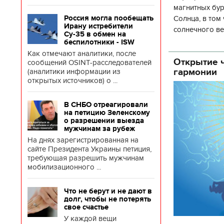
магнитных бур
Солнца, в том
Россия могла пообещать
Ирану истребители
солнечного ве
Су-35 в обмен на
Согласно прог
беспилотники - ISW
об
Как отмечают аналитики, после
Открытие ч
сообщений OSINT-расследователей
гармонии
(аналитики информации из
открытых источников) о ...
В СНБО отреагировали
на петицию Зеленскому
о разрешении выезда
мужчинам за рубеж
На днях зарегистрированная на
сайте Президента Украины петиция,
требующая разрешить мужчинам
мобилизационного ...
Что не берут и не дают в
долг, чтобы не потерять
свое счастье
У каждой вещи