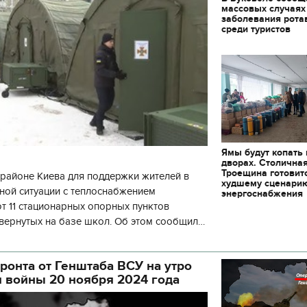
массовых случаях
заболевания рота
среди туристов
Ямы будут копать
дворах. Столична
Троещина готовит
районе Киева для поддержки жителей в
худшему сценари
ной ситуации с теплоснабжением
энергоснабжения
 11 стационарных опорных пунктов
вернутых на базе школ. Об этом сообщил
кой районной в городе Киеве
ой а
ронта от Генштаба ВСУ на утро
я войны 20 ноября 2024 года