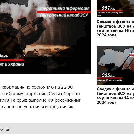
Сводка с фронта 
Генштаба ВСУ на 
го дня войны 16 н
2024 года
информация по состоянию на 22.00
Сводка с фронта 
Генштаба ВСУ на 
 российскому вторжению Силы обороны
го дня войны 14 н
силия на срыв выполнения российскими
2024 года
планов наступления и истощения их
циала. С начала суток произошло 130
11.10.2017 | 16:22
ИАЛОВ
Времена Руси: как вы