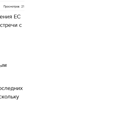
Просмотров: 21
дения ЕС
стречи с
ным
последних
скольку