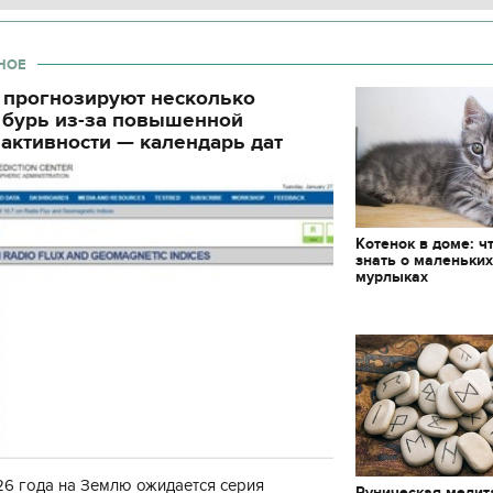
декорации к фильму
"Сторожевая застава
НОЕ
 прогнозируют несколько
 бурь из-за повышенной
активности — календарь дат
Котенок в доме: ч
знать о маленьки
мурлыках
6 года на Землю ожидается серия
Руническая медит