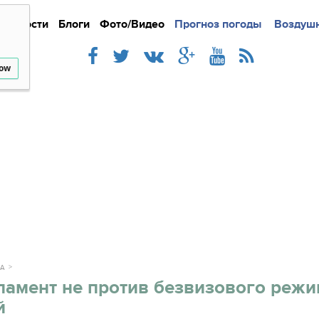
Новости
Блоги
Фото/Видео
Подробно
Прогноз погоды
Новости
Интерв
Воздушн
low
КА
амент не против безвизового режи
й