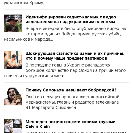
украинском Крыму, ...
Идентифицирован садист-калмык с видео
издевательства над украинским пленным
Вчера в интернете было опубликовано видео, на
котором один из бойцов армии русских убийц,
насильников и мароде...
Шокирующая статистика измен и их причины.
Кто и почему чаще предает партнеров
В последние годы в Украине распадается
большое количество пар Одной из причин этого
является супружеские измен...
Почему Симоньян называют боброедкой?
Одна из ведущих пропагандисток российской
медиасистемы, главный редактор телеканала
RT Маргарита Симоньян...
Медведев потряс соцсети своими трусами
Calvin Klein