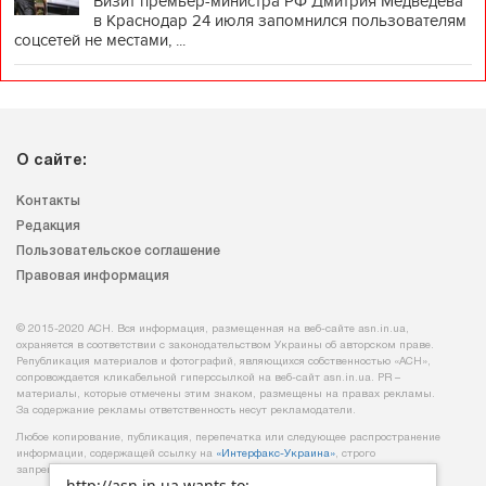
Визит премьер-министра РФ Дмитрия Медведева
в Краснодар 24 июля запомнился пользователям
соцсетей не местами, ...
О сайте:
Контакты
Редакция
Пользовательское соглашение
Правовая информация
© 2015-2020 АСН. Вся информация, размещенная на веб-сайте asn.in.ua,
охраняется в соответствии с законодательством Украины об авторском праве.
Републикация материалов и фотографий, являющихся собственностью «АСН»,
сопровождается кликабельной гиперссылкой на веб-сайт asn.іn.ua. PR –
материалы, которые отмечены этим знаком, размещены на правах рекламы.
За содержание рекламы ответственность несут рекламодатели.
Любое копирование, публикация, перепечатка или следующее распространение
информации, содержащей ссылку на
«Интерфакс-Украина»
, строго
запрещается.
http://asn.in.ua wants to: