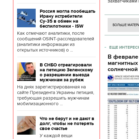
захватчиками 
боевого потен
Россия могла пообещать
боевых ст
Ирану истребители
Су-35 в обмен на
БОЛЬШЕ МАТЕР
беспилотники - ISW
Как отмечают аналитики, после
сообщений OSINT-расследователей
(аналитики информации из
ЕЩЕ ИНТЕРЕС
открытых источников) о ...
В феврале
магнитных
В СНБО отреагировали
солнечной 
на петицию Зеленскому
о разрешении выезда
мужчинам за рубеж
На днях зарегистрированная на
сайте Президента Украины петиция,
требующая разрешить мужчинам
мобилизационного ...
Что не берут и не дают в
долг, чтобы не потерять
свое счастье
У каждой вещи