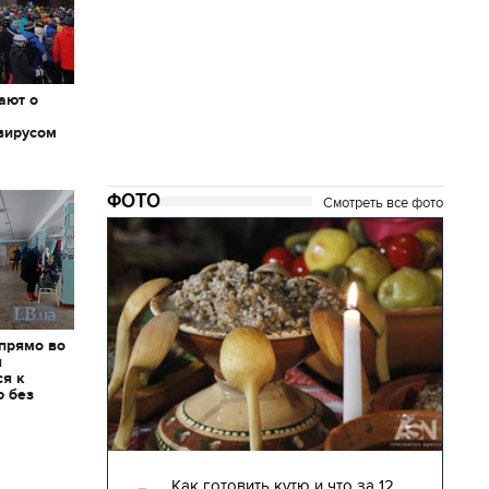
ают о
вирусом
ФОТО
Смотреть все фото
 прямо во
я
ся к
ю без
04.01.2018 | 17:16
глядят
Как готовить кутю и что за 12