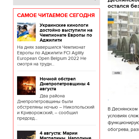
остался бе
САМОЕ ЧИТАЕМОЕ СЕГОДНЯ
Украинские кинологи
достойно выступили на
Чемпионате Европы по
Аджилити
На днях завершился Чемпионат
Европы по Аджилити FCI Agility
European Open Belgium 2022 Не
смотря на трудн...
Ночной обстрел
Днепропетровщины 4
августа
Два района
.
Днепропетровщины были
обстреляны ночью – Никопольский
В Деснянском 
и Криворожский, – сообщил
условиях слож
председ...
функционируют
обогрева, раз
4 августа: Марии
глава Деснянс
Магдалины. Народные