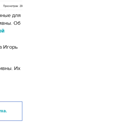
Просмотров: 29
нные для
ривны. Об
ой
а Игорь
ивны. Их
ха.