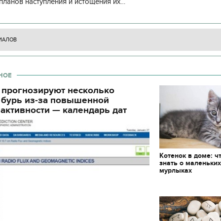
планов наступления и истощения их
циала. С начала суток произошло 130
ИАЛОВ
НОЕ
 прогнозируют несколько
 бурь из-за повышенной
активности — календарь дат
Котенок в доме: ч
знать о маленьки
мурлыках