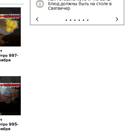
блюд должны быть на столе в
"
Святвечер
от
утро 997-
оября
от
утро 995-
оября