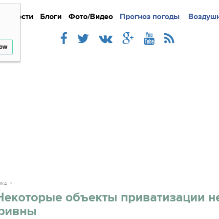
Новости
Блоги
Фото/Видео
Подробно
Прогноз погоды
Новости
Интерв
Воздушн
low
ИКА
Некоторые объекты приватизации н
гривны