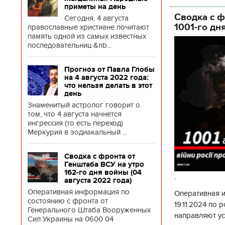
государственн
приметы на день
Сводка с ф
Сегодня, 4 августа
1001-го дн
православные христиане почитают
память одной из самых известных
последовательниц &nb...
Прогноз от Павла Глобы
на 4 августа 2022 года:
что нельзя делать в этот
день
Знаменитый астролог говорит о
том, что 4 августа начнется
ингрессия (то есть переход)
Меркурия в зодиакальный ...
Сводка с фронта от
Генштаба ВСУ на утро
162-го дня войны (04
.
августа 2022 года)
Оперативная информация по
Оперативная 
состоянию с фронта от
19.11.2024 по
Генерального Штаба Вооруженных
направляют у
Сил Украины на 0600 04