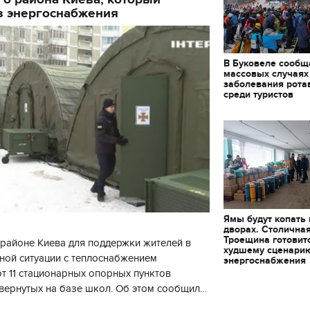
з энергоснабжения
В Буковеле сообщ
массовых случаях
заболевания рота
среди туристов
Ямы будут копать
дворах. Столична
Троещина готовит
районе Киева для поддержки жителей в
худшему сценари
ной ситуации с теплоснабжением
энергоснабжения
 11 стационарных опорных пунктов
вернутых на базе школ. Об этом сообщил
11.10.2017 | 16:22
кой районной в городе Киеве
Времена Руси: как вы