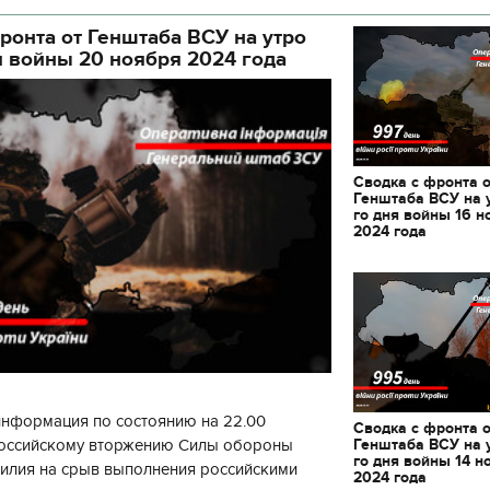
декорации к фильму
ой а
"Сторожевая застава
ронта от Генштаба ВСУ на утро
я войны 20 ноября 2024 года
Сводка с фронта 
Генштаба ВСУ на 
го дня войны 16 н
2024 года
информация по состоянию на 22.00
Сводка с фронта 
Генштаба ВСУ на 
 российскому вторжению Силы обороны
го дня войны 14 н
силия на срыв выполнения российскими
2024 года