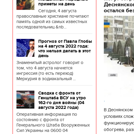
Деснянског
приметы на день
остался бе
Сегодня, 4 августа
православные христиане почитают
память одной из самых известных
последовательниц &nb...
Прогноз от Павла Глобы
на 4 августа 2022 года:
что нельзя делать в этот
день
Знаменитый астролог говорит о
том, что 4 августа начнется
ингрессия (то есть переход)
Меркурия в зодиакальный ...
Сводка с фронта от
Генштаба ВСУ на утро
.
162-го дня войны (04
августа 2022 года)
В Деснянском 
Оперативная информация по
условиях слож
состоянию с фронта от
функционируют
Генерального Штаба Вооруженных
обогрева, раз
Сил Украины на 0600 04