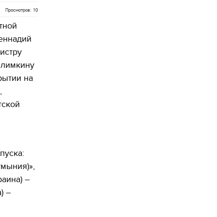
Просмотров: 10
тной
еннадий
истру
Климкину
рытии на
,
тской
пуска:
умыния)»,
раина) –
) –