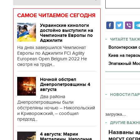
САМОЕ ЧИТАЕМОЕ СЕГОДНЯ
Украинские кинологи
достойно выступили на
Чемпионате Европы по
ЧИТАЙТЕ ТАКЖ
Аджилити
На днях завершился Чемпионат
Волонтерская о
Европы по Аджилити FCI Agility
Киев на первом
European Open Belgium 2022 Не
Эпатажный Мос
смотря на трудн...
Ночной обстрел
Днепропетровщины 4
августа
НОВОСТИ ПАР
Два района
Днепропетровщины были
обстреляны ночью – Никопольский
и Криворожский, – сообщил
загрузка...
председ...
ДРУГИЕ ВАЖН
Названы ад
4 августа: Марии
могут согр
Магдалины. Народные