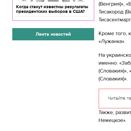
(Венгрия)», 
Когда станут известны результаты
Тисакород (В
президентских выборов в США?
Тисасентмарт
Кроме того, 
Лента новостей
«Лужанка».
На украинско
именно: «Заб
(Словакия)»,
(Словакия)».
Читайте т
Также, разви
Немецкое».