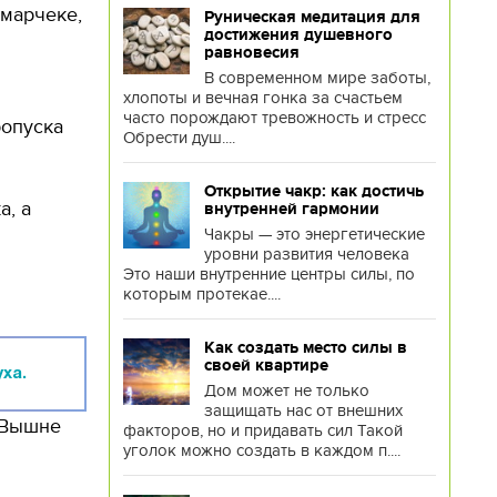
тмарчеке,
Руническая медитация для
достижения душевного
равновесия
В современном мире заботы,
хлопоты и вечная гонка за счастьем
часто порождают тревожность и стресс
ропуска
Обрести душ....
Открытие чакр: как достичь
а, а
внутренней гармонии
Чакры — это энергетические
уровни развития человека
Это наши внутренние центры силы, по
которым протекае....
Как создать место силы в
своей квартире
ха.
Дом может не только
защищать нас от внешних
– Вышне
факторов, но и придавать сил Такой
уголок можно создать в каждом п....