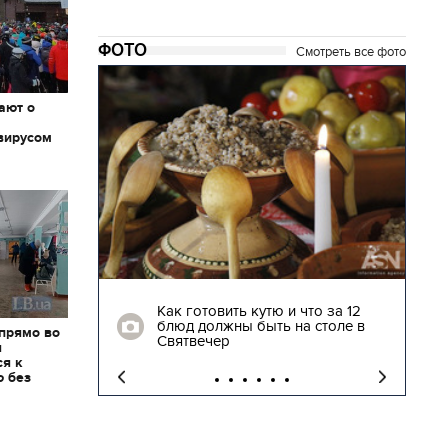
ФОТО
Смотреть все фото
ают о
вирусом
04.01.2018 | 17:16
глядят
Как готовить кутю и что за 12
блюд должны быть на столе в
 прямо во
"
Святвечер
я
ся к
ю без