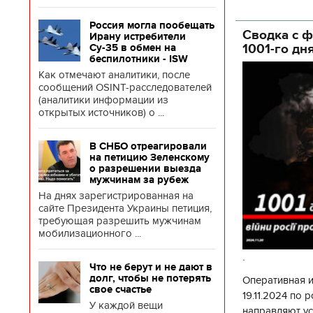
глава Деснянс
государственн
Россия могла пообещать
Сводка с ф
Ирану истребители
1001-го дн
Су-35 в обмен на
беспилотники - ISW
Как отмечают аналитики, после
сообщений OSINT-расследователей
(аналитики информации из
открытых источников) о ...
В СНБО отреагировали
на петицию Зеленскому
о разрешении выезда
мужчинам за рубеж
На днях зарегистрированная на
сайте Президента Украины петиция,
требующая разрешить мужчинам
мобилизационного ...
.
Что не берут и не дают в
долг, чтобы не потерять
Оперативная 
свое счастье
19.11.2024 по
У каждой вещи
направляют у