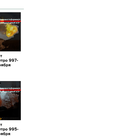
от
утро 997-
оября
от
утро 995-
оября