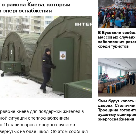
о района Киева, который
з энергоснабжения
В Буковеле сообщ
массовых случаях
заболевания рота
среди туристов
11.10.2017 | 16:22
Времена Руси: как вы
декорации к фильму
Ямы будут копать
"Сторожевая застава
дворах. Столична
Троещина готовит
районе Киева для поддержки жителей в
худшему сценари
ной ситуации с теплоснабжением
энергоснабжения
 11 стационарных опорных пунктов
вернутых на базе школ. Об этом сообщил