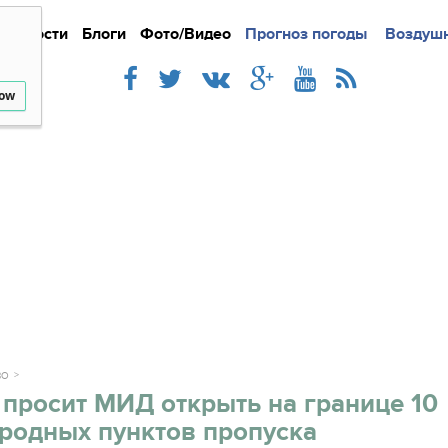
Новости
Блоги
Фото/Видео
Подробно
Прогноз погоды
Новости
Интерв
Воздушн
low
ВО
просит МИД открыть на границе 10
родных пунктов пропуска