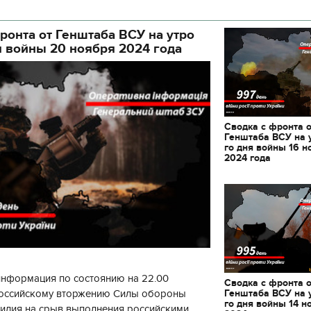
кой районной в городе Киеве
ой а
ронта от Генштаба ВСУ на утро
я войны 20 ноября 2024 года
Сводка с фронта 
Генштаба ВСУ на 
го дня войны 16 н
2024 года
информация по состоянию на 22.00
Сводка с фронта 
Генштаба ВСУ на 
 российскому вторжению Силы обороны
го дня войны 14 н
силия на срыв выполнения российскими