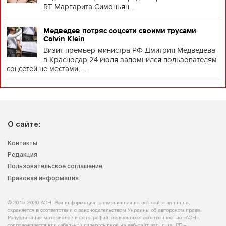
RT Маргарита Симоньян...
Медведев потряс соцсети своими трусами
Calvin Klein
Визит премьер-министра РФ Дмитрия Медведева
в Краснодар 24 июля запомнился пользователям
соцсетей не местами, ...
О сайте:
Контакты
Редакция
Пользовательское соглашение
Правовая информация
© 2015-2020 АСН. Вся информация, размещенная на веб-сайте asn.in.ua,
охраняется в соответствии с законодательством Украины об авторском праве.
Републикация материалов и фотографий, являющихся собственностью «АСН»,
сопровождается кликабельной гиперссылкой на веб-сайт asn.іn.ua. PR –