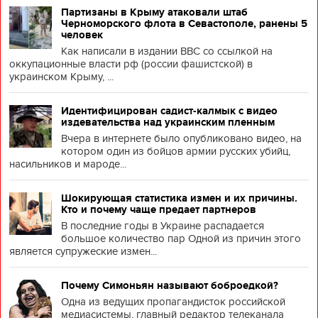
Партизаны в Крыму атаковали штаб
Черноморского флота в Севастополе, ранены 5
человек
Как написали в издании BBC со ссылкой на
оккупационные власти рф (россии фашистской) в
украинском Крыму, ...
Идентифицирован садист-калмык с видео
издевательства над украинским пленным
Вчера в интернете было опубликовано видео, на
котором один из бойцов армии русских убийц,
насильников и мароде...
Шокирующая статистика измен и их причины.
Кто и почему чаще предает партнеров
В последние годы в Украине распадается
большое количество пар Одной из причин этого
является супружеские измен...
Почему Симоньян называют боброедкой?
Одна из ведущих пропагандисток российской
медиасистемы, главный редактор телеканала