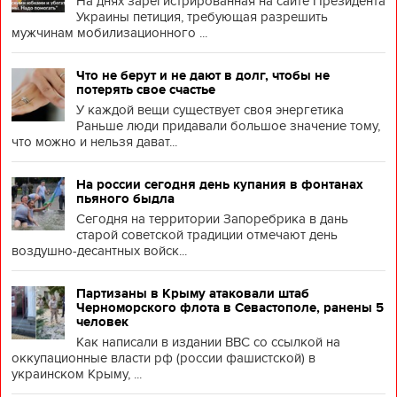
На днях зарегистрированная на сайте Президента
Украины петиция, требующая разрешить
мужчинам мобилизационного ...
Что не берут и не дают в долг, чтобы не
потерять свое счастье
У каждой вещи существует своя энергетика
Раньше люди придавали большое значение тому,
что можно и нельзя дават...
На россии сегодня день купания в фонтанах
пьяного быдла
Сегодня на территории Запоребрика в дань
старой советской традиции отмечают день
воздушно-десантных войск...
Партизаны в Крыму атаковали штаб
Черноморского флота в Севастополе, ранены 5
человек
Как написали в издании BBC со ссылкой на
оккупационные власти рф (россии фашистской) в
украинском Крыму, ...