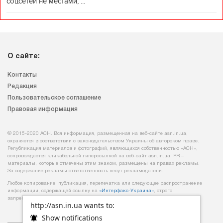
соцсетей не местами, ...
О сайте:
Контакты
Редакция
Пользовательское соглашение
Правовая информация
© 2015-2020 АСН. Вся информация, размещенная на веб-сайте asn.in.ua,
охраняется в соответствии с законодательством Украины об авторском праве.
Републикация материалов и фотографий, являющихся собственностью «АСН»,
сопровождается кликабельной гиперссылкой на веб-сайт asn.іn.ua. PR –
материалы, которые отмечены этим знаком, размещены на правах рекламы.
За содержание рекламы ответственность несут рекламодатели.
Любое копирование, публикация, перепечатка или следующее распространение
информации, содержащей ссылку на
«Интерфакс-Украина»
, строго
запрещается.
http://asn.in.ua wants to:
Show notifications