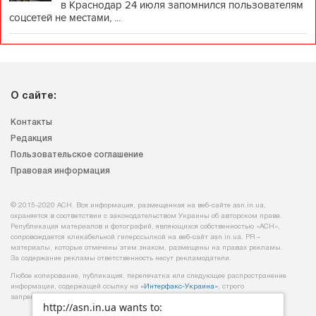
в Краснодар 24 июля запомнился пользователям
соцсетей не местами, ...
О сайте:
Контакты
Редакция
Пользовательское соглашение
Правовая информация
© 2015-2020 АСН. Вся информация, размещенная на веб-сайте asn.in.ua,
охраняется в соответствии с законодательством Украины об авторском праве.
Републикация материалов и фотографий, являющихся собственностью «АСН»,
сопровождается кликабельной гиперссылкой на веб-сайт asn.іn.ua. PR –
материалы, которые отмечены этим знаком, размещены на правах рекламы.
За содержание рекламы ответственность несут рекламодатели.
Любое копирование, публикация, перепечатка или следующее распространение
информации, содержащей ссылку на
«Интерфакс-Украина»
, строго
запрещается.
http://asn.in.ua wants to: