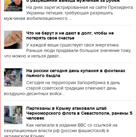
о разрешении выезда мужчинам за рубеж
На днях зарегистрированная на сайте Президента
Украины петиция, требующая разрешить
мужчинам мобилизационного ...
Что не берут и не дают в долг, чтобы не
потерять свое счастье
У каждой вещи существует своя энергетика
Раньше люди придавали большое значение тому,
что можно и нельзя дават...
На россии сегодня день купания в фонтанах
пьяного быдла
Сегодня на территории Запоребрика в дань
старой советской традиции отмечают день
воздушно-десантных войск...
Партизаны в Крыму атаковали штаб
Черноморского флота в Севастополе, ранены 5
человек
Как написали в издании BBC со ссылкой на
оккупационные власти рф (россии фашистской) в
украинском Крыму, ...