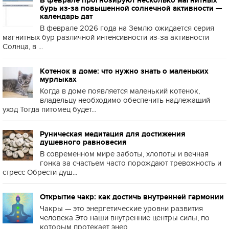
В феврале прогнозируют несколько магнитных
бурь из-за повышенной солнечной активности —
календарь дат
В феврале 2026 года на Землю ожидается серия
магнитных бур различной интенсивности из-за активности
Солнца, в ...
Котенок в доме: что нужно знать о маленьких
мурлыках
Когда в доме появляется маленький котенок,
владельцу необходимо обеспечить надлежащий
уход Тогда питомец будет...
Руническая медитация для достижения
душевного равновесия
В современном мире заботы, хлопоты и вечная
гонка за счастьем часто порождают тревожность и
стресс Обрести душ...
Открытие чакр: как достичь внутренней гармонии
Чакры — это энергетические уровни развития
человека Это наши внутренние центры силы, по
которым протекает энер...