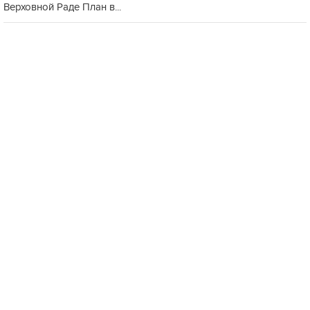
Верховной Раде План в...