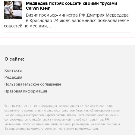
Медведев потряс соцсети своими трусами
Calvin Klein
Визит премьер-министра РФ Дмитрия Медведева
в Краснодар 24 июля запомнился пользователям
соцсетей не местами, ...
О сайте:
Контакты
Редакция
Пользовательское соглашение
Правовая информация
© 2015-2020 АСН. Вся информация, размещенная на веб-сайте asn.in.ua,
охраняется в соответствии с законодательством Украины об авторском праве.
Републикация материалов и фотографий, являющихся собственностью «АСН»,
сопровождается кликабельной гиперссылкой на веб-сайт asn.іn.ua. PR –
материалы, которые отмечены этим знаком, размещены на правах рекламы.
За содержание рекламы ответственность несут рекламодатели.