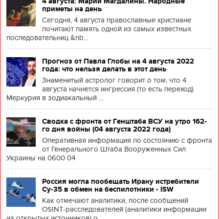
4 августа: Марии Магдалины. Народные
приметы на день
Сегодня, 4 августа православные христиане
почитают память одной из самых известных
последовательниц &nb...
Прогноз от Павла Глобы на 4 августа 2022
года: что нельзя делать в этот день
Знаменитый астролог говорит о том, что 4
августа начнется ингрессия (то есть переход)
Меркурия в зодиакальный ...
Сводка с фронта от Генштаба ВСУ на утро 162-
го дня войны (04 августа 2022 года)
Оперативная информация по состоянию с фронта
от Генерального Штаба Вооруженных Сил
Украины на 0600 04
Россия могла пообещать Ирану истребители
Су-35 в обмен на беспилотники - ISW
Как отмечают аналитики, после сообщений
OSINT-расследователей (аналитики информации
из открытых источников) о ...