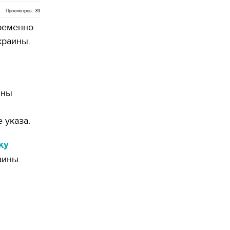
Просмотров: 39
ременно
краины.
ины
 указа.
ку
аины.