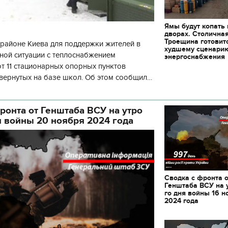
Ямы будут копать
дворах. Столична
Троещина готовит
районе Киева для поддержки жителей в
худшему сценари
ной ситуации с теплоснабжением
энергоснабжения
 11 стационарных опорных пунктов
вернутых на базе школ. Об этом сообщил
кой районной в городе Киеве
ой а
ронта от Генштаба ВСУ на утро
я войны 20 ноября 2024 года
Сводка с фронта 
Генштаба ВСУ на 
го дня войны 16 н
2024 года