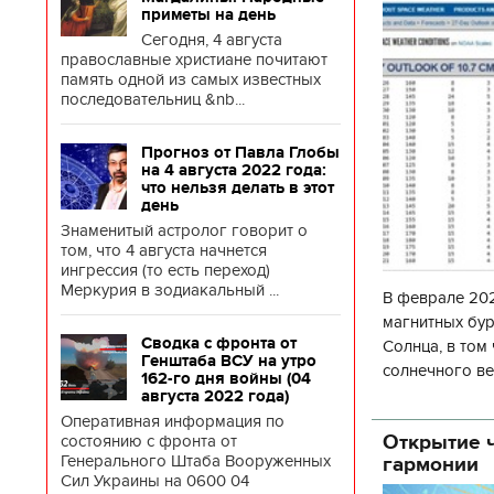
приметы на день
Сегодня, 4 августа
православные христиане почитают
память одной из самых известных
последовательниц &nb...
Прогноз от Павла Глобы
на 4 августа 2022 года:
что нельзя делать в этот
день
Знаменитый астролог говорит о
том, что 4 августа начнется
ингрессия (то есть переход)
Меркурия в зодиакальный ...
В феврале 202
магнитных бур
Сводка с фронта от
Солнца, в том
Генштаба ВСУ на утро
солнечного ве
162-го дня войны (04
Согласно прог
августа 2022 года)
об
Оперативная информация по
Открытие ч
состоянию с фронта от
Генерального Штаба Вооруженных
гармонии
Сил Украины на 0600 04