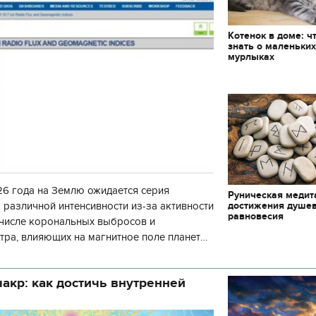
декорации к фильму
блюд должны быть на
"Сторожевая застава"
Святвечер
Котенок в доме: ч
знать о маленьки
мурлыках
6 года на Землю ожидается серия
Руническая медит
достижения душе
 различной интенсивности из-за активности
равновесия
 числе корональных выбросов и
тра, влияющих на магнитное поле планеты.
нозу космической погоды, геомагнитная
акр: как достичь внутренней