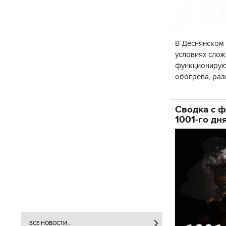
.
В Деснянском 
условиях слож
функционируют
обогрева, раз
глава Деснянс
государственн
Сводка с ф
1001-го дн
ВСЕ НОВОСТИ...