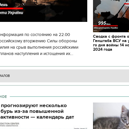
информация по состоянию на 22.00
Сводка с фронта 
Генштаба ВСУ на 
 российскому вторжению Силы обороны
го дня войны 14 н
силия на срыв выполнения российскими
2024 года
планов наступления и истощения их
циала. С начала суток произошло 130
ИАЛОВ
НОЕ
 прогнозируют несколько
 бурь из-за повышенной
активности — календарь дат
11.10.2017 | 16:22
04.01.2018 | 17:16
Времена Руси: как выглядят
Как готовить кутю и ч