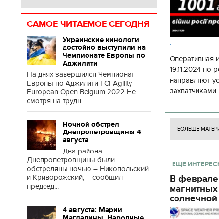
САМОЕ ЧИТАЕМОЕ СЕГОДНЯ
Украинские кинологи
.
достойно выступили на
Чемпионате Европы по
Оперативная 
Аджилити
19.11.2024 по
На днях завершился Чемпионат
направляют у
Европы по Аджилити FCI Agility
захватчиками 
European Open Belgium 2022 Не
смотря на трудн...
боевого потен
боевых ст
Ночной обстрел
БОЛЬШЕ МАТЕР
Днепропетровщины 4
августа
Два района
Днепропетровщины были
ЕЩЕ ИНТЕРЕС
обстреляны ночью – Никопольский
и Криворожский, – сообщил
В феврале
председ...
магнитных
солнечной 
4 августа: Марии
Магдалины. Народные