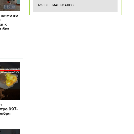
БОЛЬШЕ МАТЕРИАЛОВ
 прямо во
я
ся к
ю без
от
утро 997-
оября