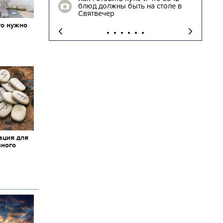
 столе в
трогательные кадры встречи
освобожденных заложников
то нужно
х
ация для
вного