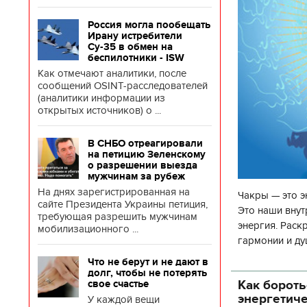
Россия могла пообещать
Ирану истребители
Су-35 в обмен на
беспилотники - ISW
Как отмечают аналитики, после
сообщений OSINT-расследователей
(аналитики информации из
открытых источников) о ...
В СНБО отреагировали
на петицию Зеленскому
о разрешении выезда
мужчинам за рубеж
На днях зарегистрированная на
Чакры — это э
сайте Президента Украины петиция,
Это наши внут
требующая разрешить мужчинам
энергия. Раск
мобилизационного ...
гармонии и ду
чакр закрыта,
Что не берут и не дают в
долг, чтобы не потерять
Как бороть
свое счастье
энергетич
У каждой вещи