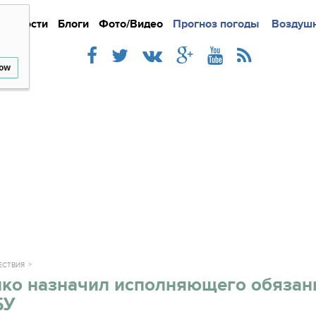
Новости
Блоги
Фото/Видео
Подробно
Прогноз погоды
Новости
Интерв
Воздушн
low
ЕСТВИЯ
ко назначил исполняющего обязан
БУ