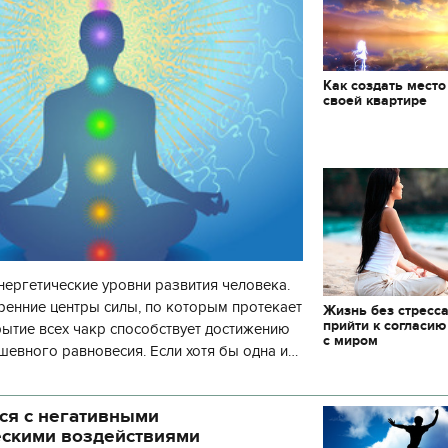
Как создать место
своей квартире
нергетические уровни развития человека.
ренние центры силы, по которым протекает
Жизнь без стресса
прийти к согласию
рытие всех чакр способствует достижению
с миром
шевного равновесия. Если хотя бы одна и
 то развитие человека пр
ся с негативными
ескими воздействиями