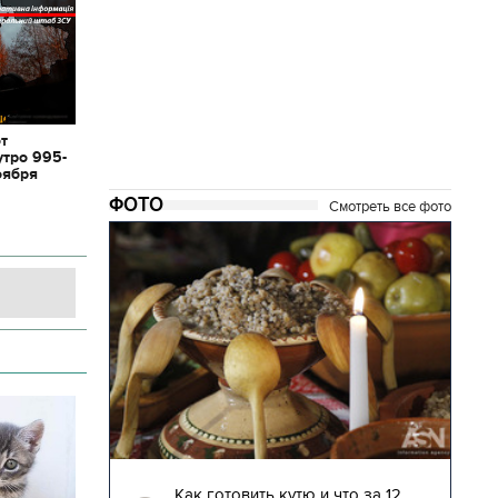
от
утро 995-
оября
ФОТО
Смотреть все фото
28.12.2017 | 14:17
то за 12
Возвращение на Родину. Самые