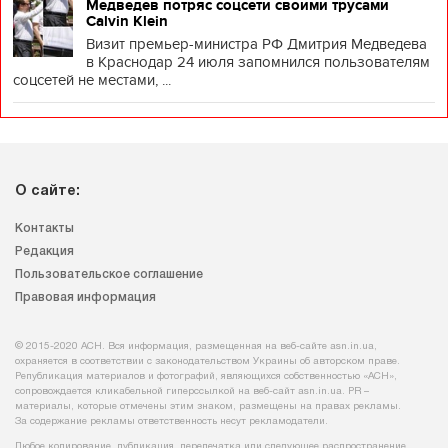
Медведев потряс соцсети своими трусами
Calvin Klein
Визит премьер-министра РФ Дмитрия Медведева
в Краснодар 24 июля запомнился пользователям
соцсетей не местами, ...
О сайте:
Контакты
Редакция
Пользовательское соглашение
Правовая информация
© 2015-2020 АСН. Вся информация, размещенная на веб-сайте asn.in.ua,
охраняется в соответствии с законодательством Украины об авторском праве.
Републикация материалов и фотографий, являющихся собственностью «АСН»,
сопровождается кликабельной гиперссылкой на веб-сайт asn.іn.ua. PR –
материалы, которые отмечены этим знаком, размещены на правах рекламы.
За содержание рекламы ответственность несут рекламодатели.
Любое копирование, публикация, перепечатка или следующее распространение