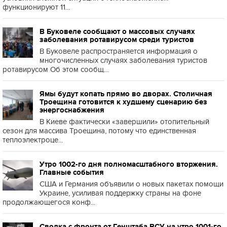
функционируют 11...
В Буковеле сообщают о массовых случаях
заболевания ротавирусом среди туристов
В Буковеле распространяется информация о
многочисленных случаях заболевания туристов
ротавирусом Об этом сообщ...
Ямы будут копать прямо во дворах. Столичная
Троещина готовится к худшему сценарию без
энергоснабжения
В Киеве фактически «завершили» отопительный
сезон для массива Троещина, потому что единственная
теплоэлектроце...
Утро 1002-го дня полномасштабного вторжения.
Главные события
США и Германия объявили о новых пакетах помощи
Украине, усиливая поддержку страны на фоне
продолжающегося конф...
Сводка с фронта от Генштаба ВСУ на утро 1001-го