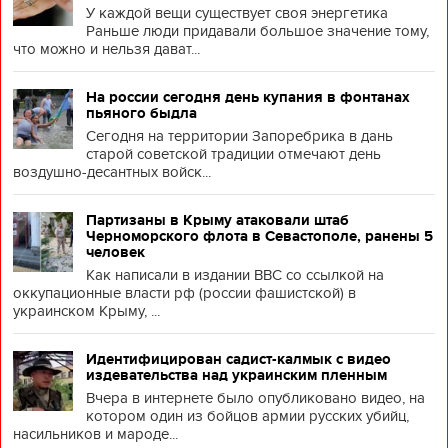
У каждой вещи существует своя энергетика
Раньше люди придавали большое значение тому,
что можно и нельзя дават...
На россии сегодня день купания в фонтанах
пьяного быдла
Сегодня на территории Запоребрика в дань
старой советской традиции отмечают день
воздушно-десантных войск...
Партизаны в Крыму атаковали штаб
Черноморского флота в Севастополе, ранены 5
человек
Как написали в издании BBC со ссылкой на
оккупационные власти рф (россии фашистской) в
украинском Крыму, ...
Идентифицирован садист-калмык с видео
издевательства над украинским пленным
Вчера в интернете было опубликовано видео, на
котором один из бойцов армии русских убийц,
насильников и мароде...