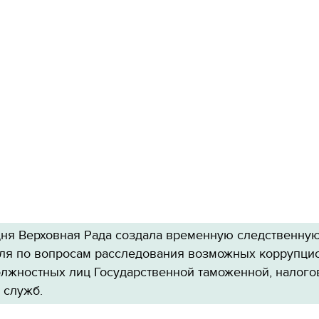
дня Верховная Рада создала временную следственну
ля по вопросам расследования возможных коррупци
олжностных лиц Государственной таможенной, налого
 служб.