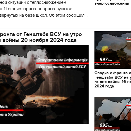
ной ситуации с теплоснабжением
энергоснабжения
 11 стационарных опорных пунктов
вернутых на базе школ. Об этом сообщил
кой районной в городе Киеве
ой а
ронта от Генштаба ВСУ на утро
я войны 20 ноября 2024 года
Сводка с фронта 
Генштаба ВСУ на 
го дня войны 16 н
2024 года