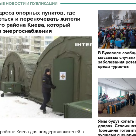
декорации к фильму
ЫЕ НОВОСТИ И ПУБЛИКАЦИИ
"Сторожевая застава
реса опорных пунктов, где
еться и переночевать жители
о района Киева, который
з энергоснабжения
В Буковеле сообщ
массовых случаях
заболевания рота
среди туристов
Ямы будут копать
дворах. Столична
Троещина готовит
районе Киева для поддержки жителей в
худшему сценари