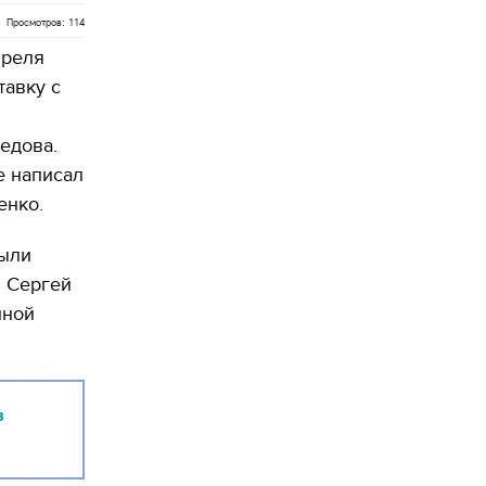
Просмотров: 114
преля
тавку с
едова.
е написал
енко.
были
и Сергей
нной
в