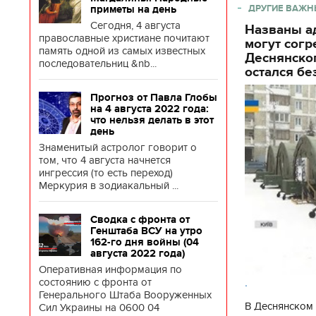
ДРУГИЕ ВАЖН
приметы на день
Сегодня, 4 августа
Названы ад
православные христиане почитают
могут согр
память одной из самых известных
Деснянског
последовательниц &nb...
остался бе
Прогноз от Павла Глобы
на 4 августа 2022 года:
что нельзя делать в этот
день
Знаменитый астролог говорит о
том, что 4 августа начнется
ингрессия (то есть переход)
Меркурия в зодиакальный ...
Сводка с фронта от
Генштаба ВСУ на утро
162-го дня войны (04
августа 2022 года)
Оперативная информация по
.
состоянию с фронта от
Генерального Штаба Вооруженных
В Деснянском 
Сил Украины на 0600 04