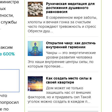
министра
Руническая медитация для
достижения душевного
ных
равновесия
тности,
В современном мире заботы,
й службы
хлопоты и вечная гонка за счастьем
часто порождают тревожность и стресс
о
Обрести душ....
Открытие чакр: как достичь
Максим
внутренней гармонии
Чакры — это энергетические
ре 600%
уровни развития человека
Это наши внутренние центры силы, по
которым протекае....
Как создать место силы в
своей квартире
Дом может не только
защищать нас от внешних
 что
факторов, но и придавать сил Такой
уголок можно создать в каждом п....
 попросил
е по