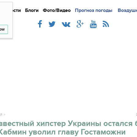
Новости
Блоги
Фото/Видео
Подробно
Прогноз погоды
Новости
Интерв
Воздушн
low
АЛ
вестный хипстер Украины остался 
Кабмин уволил главу Гостаможни