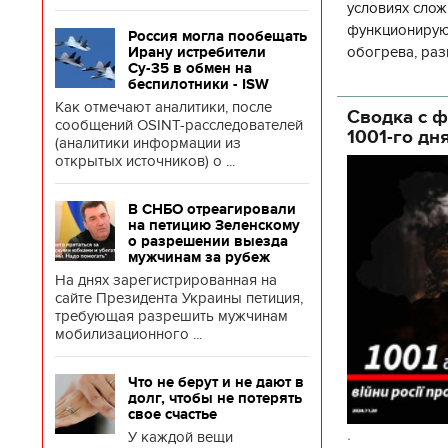
условиях слож
функционируют
Россия могла пообещать
обогрева, раз
Ирану истребители
Су-35 в обмен на
глава Деснянс
беспилотники - ISW
государственн
Как отмечают аналитики, после
Сводка с ф
сообщений OSINT-расследователей
1001-го дн
(аналитики информации из
открытых источников) о ...
В СНБО отреагировали
на петицию Зеленскому
о разрешении выезда
мужчинам за рубеж
На днях зарегистрированная на
сайте Президента Украины петиция,
требующая разрешить мужчинам
мобилизационного ...
Что не берут и не дают в
долг, чтобы не потерять
свое счастье
.
У каждой вещи