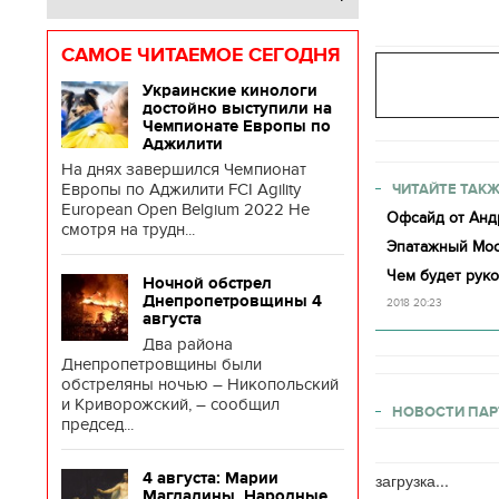
САМОЕ ЧИТАЕМОЕ СЕГОДНЯ
Украинские кинологи
достойно выступили на
Чемпионате Европы по
Аджилити
На днях завершился Чемпионат
Европы по Аджилити FCI Agility
ЧИТАЙТЕ ТАКЖ
European Open Belgium 2022 Не
Офсайд от Анд
смотря на трудн...
Эпатажный Мос
Чем будет рук
Ночной обстрел
Днепропетровщины 4
2018 20:23
августа
Два района
Днепропетровщины были
обстреляны ночью – Никопольский
и Криворожский, – сообщил
НОВОСТИ ПАР
председ...
4 августа: Марии
загрузка...
Магдалины. Народные