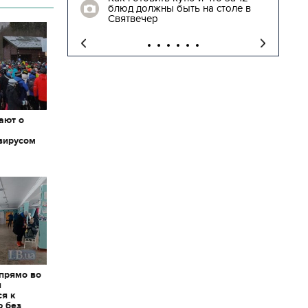
блюд должны быть на столе в
"
Святвечер
ают о
вирусом
 прямо во
я
ся к
ю без