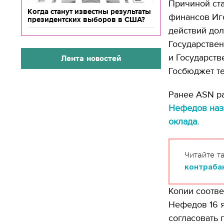
Причиной ст
Когда станут известны результаты
финансов Иг
президентских выборов в США?
действий дол
Государстве
и Государств
Лента новостей
Госбюджет те
Ранее ASN ра
Нефедов наз
оклада.
Читайте т
контраба
Копии соотве
Нефедов 16 я
согласовать 