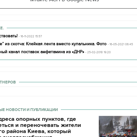
Е.
твовать!
- 16-11-2022 15:57
е” из скотча: Клейкая лента вместо купальника. Фото
- 16-05-2021 06:45
ный канал поставок амфетамина из «ДНР»
- 25-02-2018 19:20
ТНЕРОВ
ЫЕ НОВОСТИ И ПУБЛИКАЦИИ
реса опорных пунктов, где
еться и переночевать жители
о района Киева, который