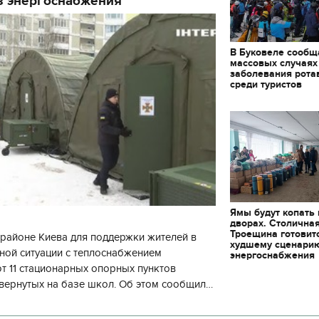
з энергоснабжения
В Буковеле сообщ
массовых случаях
заболевания рота
среди туристов
Ямы будут копать
дворах. Столична
Троещина готовит
районе Киева для поддержки жителей в
худшему сценари
ной ситуации с теплоснабжением
энергоснабжения
 11 стационарных опорных пунктов
вернутых на базе школ. Об этом сообщил
кой районной в городе Киеве
11.10.2017 | 16:22
ой а
Времена Руси: как вы