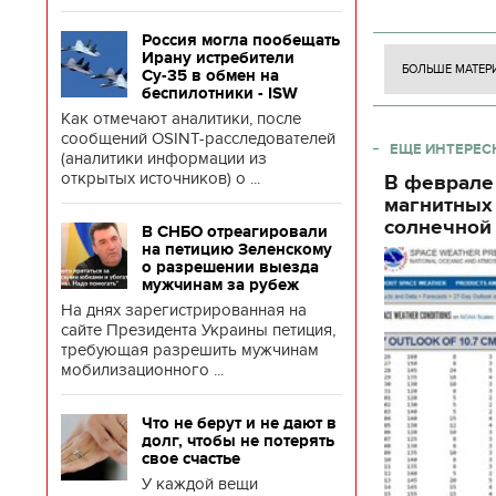
боевого потен
боевых ст
Россия могла пообещать
Ирану истребители
БОЛЬШЕ МАТЕР
Су-35 в обмен на
беспилотники - ISW
Как отмечают аналитики, после
сообщений OSINT-расследователей
ЕЩЕ ИНТЕРЕС
(аналитики информации из
открытых источников) о ...
В феврале
магнитных
солнечной 
В СНБО отреагировали
на петицию Зеленскому
о разрешении выезда
мужчинам за рубеж
На днях зарегистрированная на
сайте Президента Украины петиция,
требующая разрешить мужчинам
мобилизационного ...
Что не берут и не дают в
долг, чтобы не потерять
свое счастье
У каждой вещи