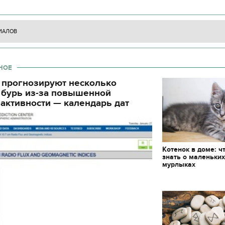
циала. С начала суток произошло 130
ИАЛОВ
НОЕ
 прогнозируют несколько
 бурь из-за повышенной
активности — календарь дат
Котенок в доме: ч
знать о маленьки
мурлыках