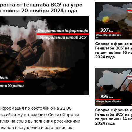
декорации к фильму
ронта от Генштаба ВСУ на утро
"Сторожевая застава
я войны 20 ноября 2024 года
Сводка с фронта 
Генштаба ВСУ на 
го дня войны 16 н
2024 года
информация по состоянию на 22.00
Сводка с фронта 
Генштаба ВСУ на 
 российскому вторжению Силы обороны
го дня войны 14 н
силия на срыв выполнения российскими
2024 года
планов наступления и истощения их