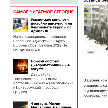
остался бе
САМОЕ ЧИТАЕМОЕ СЕГОДНЯ
Украинские кинологи
достойно выступили на
Чемпионате Европы по
Аджилити
На днях завершился Чемпионат
Европы по Аджилити FCI Agility
European Open Belgium 2022 Не
смотря на трудн...
Ночной обстрел
Днепропетровщины 4
августа
.
Два района
Днепропетровщины были
В Деснянском 
обстреляны ночью – Никопольский
условиях слож
и Криворожский, – сообщил
функционируют
председ...
обогрева, раз
глава Деснянс
4 августа: Марии
государственн
Магдалины. Народные