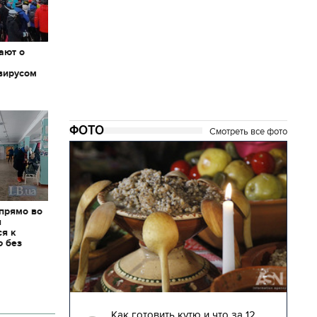
ают о
вирусом
ФОТО
Смотреть все фото
 прямо во
я
ся к
ю без
04.01.2018 | 17:16
глядят
Как готовить кутю и что за 12