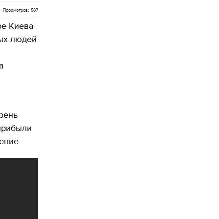
Просмотров: 587
ре Киева
ых людей
а
рень
прибыли
ение.