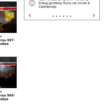
блюд должны быть на столе в
"
Святвечер
от
утро 997-
оября
от
утро 995-
оября