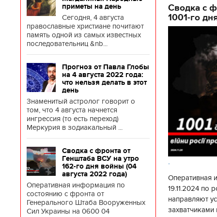
Сводка с ф
приметы на день
1001-го дн
Сегодня, 4 августа
православные христиане почитают
память одной из самых известных
последовательниц &nb...
Прогноз от Павла Глобы
на 4 августа 2022 года:
что нельзя делать в этот
день
Знаменитый астролог говорит о
том, что 4 августа начнется
ингрессия (то есть переход)
Меркурия в зодиакальный ...
Сводка с фронта от
Генштаба ВСУ на утро
.
162-го дня войны (04
августа 2022 года)
Оперативная 
Оперативная информация по
19.11.2024 по
состоянию с фронта от
направляют у
Генерального Штаба Вооруженных
захватчиками 
Сил Украины на 0600 04