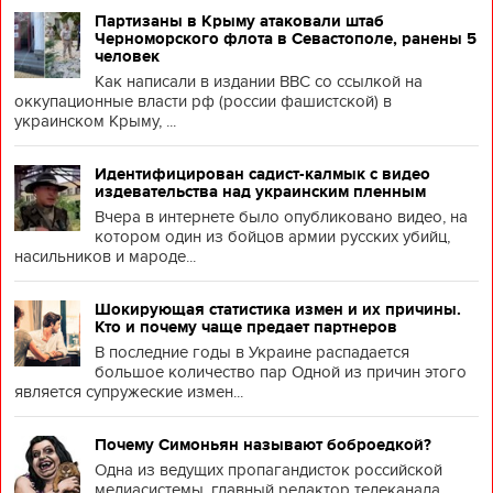
Партизаны в Крыму атаковали штаб
Черноморского флота в Севастополе, ранены 5
человек
Как написали в издании BBC со ссылкой на
оккупационные власти рф (россии фашистской) в
украинском Крыму, ...
Идентифицирован садист-калмык с видео
издевательства над украинским пленным
Вчера в интернете было опубликовано видео, на
котором один из бойцов армии русских убийц,
насильников и мароде...
Шокирующая статистика измен и их причины.
Кто и почему чаще предает партнеров
В последние годы в Украине распадается
большое количество пар Одной из причин этого
является супружеские измен...
Почему Симоньян называют боброедкой?
Одна из ведущих пропагандисток российской
медиасистемы, главный редактор телеканала