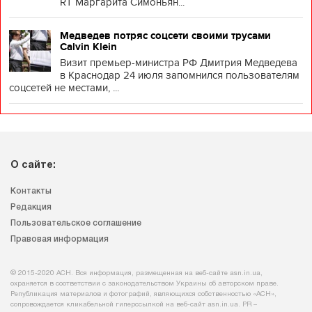
RT Маргарита Симоньян...
Медведев потряс соцсети своими трусами
Calvin Klein
Визит премьер-министра РФ Дмитрия Медведева
в Краснодар 24 июля запомнился пользователям
соцсетей не местами, ...
О сайте:
Контакты
Редакция
Пользовательское соглашение
Правовая информация
© 2015-2020 АСН. Вся информация, размещенная на веб-сайте asn.in.ua,
охраняется в соответствии с законодательством Украины об авторском праве.
Републикация материалов и фотографий, являющихся собственностью «АСН»,
сопровождается кликабельной гиперссылкой на веб-сайт asn.іn.ua. PR –