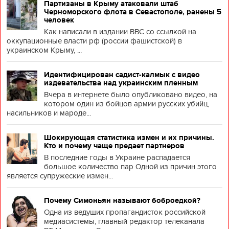
Партизаны в Крыму атаковали штаб
Черноморского флота в Севастополе, ранены 5
человек
Как написали в издании BBC со ссылкой на
оккупационные власти рф (россии фашистской) в
украинском Крыму, ...
Идентифицирован садист-калмык с видео
издевательства над украинским пленным
Вчера в интернете было опубликовано видео, на
котором один из бойцов армии русских убийц,
насильников и мароде...
Шокирующая статистика измен и их причины.
Кто и почему чаще предает партнеров
В последние годы в Украине распадается
большое количество пар Одной из причин этого
является супружеские измен...
Почему Симоньян называют боброедкой?
Одна из ведущих пропагандисток российской
медиасистемы, главный редактор телеканала