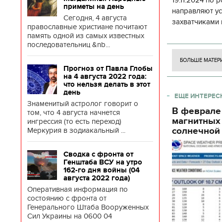
19.11.2024 по
приметы на день
направляют у
Сегодня, 4 августа
захватчиками 
православные христиане почитают
боевого потен
память одной из самых известных
боевых ст
последовательниц &nb...
БОЛЬШЕ МАТЕР
Прогноз от Павла Глобы
на 4 августа 2022 года:
что нельзя делать в этот
день
ЕЩЕ ИНТЕРЕС
Знаменитый астролог говорит о
В феврале
том, что 4 августа начнется
магнитных
ингрессия (то есть переход)
солнечной 
Меркурия в зодиакальный ...
Сводка с фронта от
Генштаба ВСУ на утро
162-го дня войны (04
августа 2022 года)
Оперативная информация по
состоянию с фронта от
Генерального Штаба Вооруженных
Сил Украины на 0600 04