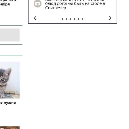
блюд должны быть на столе в
оября
"
Святвечер
то нужно
х