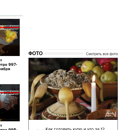
ФОТО
Смотреть все фото
от
утро 997-
оября
04.01.2018 | 17:16
от
глядят
Как готовить кутю и что за 12
утро 995-