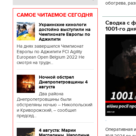
обогрева, раз
глава Деснянс
САМОЕ ЧИТАЕМОЕ СЕГОДНЯ
государственн
Сводка с ф
Украинские кинологи
1001-го дн
достойно выступили на
Чемпионате Европы по
Аджилити
На днях завершился Чемпионат
Европы по Аджилити FCI Agility
European Open Belgium 2022 Не
смотря на трудн...
Ночной обстрел
Днепропетровщины 4
августа
Два района
Днепропетровщины были
обстреляны ночью – Никопольский
и Криворожский, – сообщил
председ...
.
Оперативная 
4 августа: Марии
Магдалины. Народные