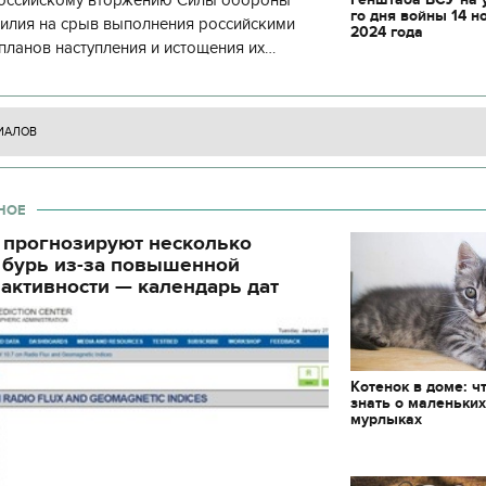
 российскому вторжению Силы обороны
декорации к фильму
го дня войны 14 н
силия на срыв выполнения российскими
"Сторожевая застава
2024 года
планов наступления и истощения их
циала. С начала суток произошло 130
ИАЛОВ
НОЕ
 прогнозируют несколько
 бурь из-за повышенной
активности — календарь дат
Котенок в доме: ч
знать о маленьки
мурлыках