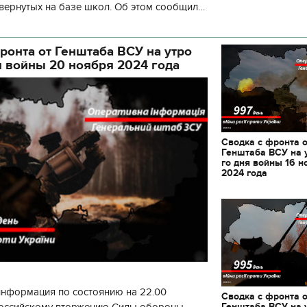
вернутых на базе школ. Об этом сообщил
кой районной в городе Киеве
ой а
ронта от Генштаба ВСУ на утро
я войны 20 ноября 2024 года
Сводка с фронта 
Генштаба ВСУ на 
го дня войны 16 н
2024 года
11.10.2017 | 16:22
информация по состоянию на 22.00
Сводка с фронта 
Времена Руси: как вы
Генштаба ВСУ на 