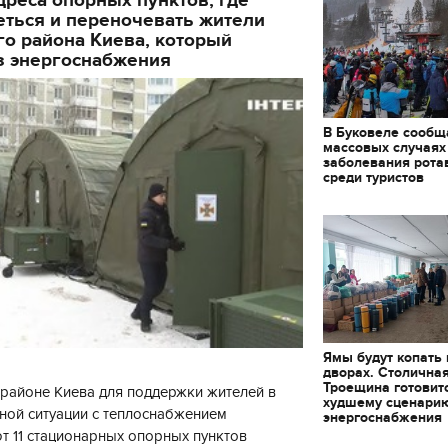
еться и переночевать жители
о района Киева, который
з энергоснабжения
В Буковеле сообщ
массовых случаях
заболевания рота
среди туристов
Ямы будут копать
дворах. Столична
Троещина готовит
районе Киева для поддержки жителей в
худшему сценари
ной ситуации с теплоснабжением
энергоснабжения
 11 стационарных опорных пунктов