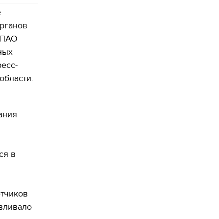
е
органов
 ПАО
ных
есс-
области.
ания
ся в
етчиков
авливало