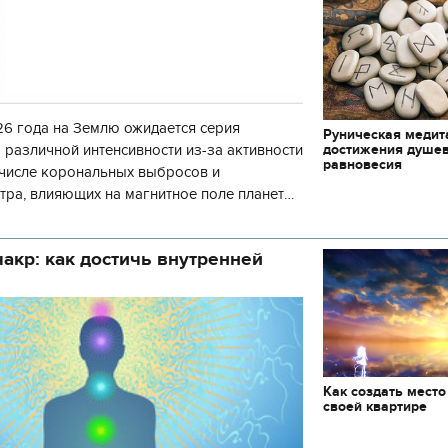
6 года на Землю ожидается серия
Руническая медит
достижения душе
 различной интенсивности из-за активности
равновесия
 числе корональных выбросов и
тра, влияющих на магнитное поле планеты.
нозу космической погоды, геомагнитная
акр: как достичь внутренней
Как создать место
своей квартире