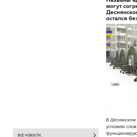
могут согр
Деснянског
остался бе
.
В Деснянском 
условиях слож
функционируют
ВСЕ НОВОСТИ...