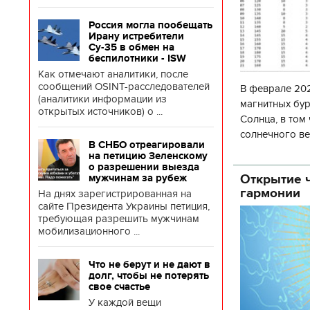
Россия могла пообещать
Ирану истребители
Су-35 в обмен на
беспилотники - ISW
Как отмечают аналитики, после
сообщений OSINT-расследователей
В феврале 202
(аналитики информации из
магнитных бур
открытых источников) о ...
Солнца, в том
солнечного ве
В СНБО отреагировали
Согласно прог
на петицию Зеленскому
об
о разрешении выезда
Открытие ч
мужчинам за рубеж
гармонии
На днях зарегистрированная на
сайте Президента Украины петиция,
требующая разрешить мужчинам
мобилизационного ...
Что не берут и не дают в
долг, чтобы не потерять
свое счастье
У каждой вещи