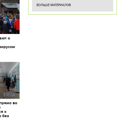
БОЛЬШЕ МАТЕРИАЛОВ
ают о
вирусом
 прямо во
я
ся к
ю без