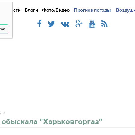
Новости
Блоги
Фото/Видео
Подробно
Прогноз погоды
Новости
Интерв
Воздушн
low
АЛ
 обыскала "Харьковгоргаз"