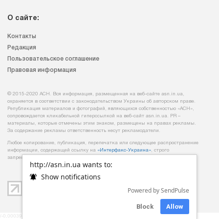
О сайте:
Контакты
Редакция
Пользовательское соглашение
Правовая информация
© 2015-2020 АСН. Вся информация, размещенная на веб-сайте asn.in.ua,
охраняется в соответствии с законодательством Украины об авторском праве.
Републикация материалов и фотографий, являющихся собственностью «АСН»,
сопровождается кликабельной гиперссылкой на веб-сайт asn.іn.ua. PR –
материалы, которые отмечены этим знаком, размещены на правах рекламы.
За содержание рекламы ответственность несут рекламодатели.
Любое копирование, публикация, перепечатка или следующее распространение
информации, содержащей ссылку на
«Интерфакс-Украина»
, строго
запрещается.
http://asn.in.ua wants to:
Show notifications
Powered by SendPulse
Block
Allow
/-0,00039887428283691-/ /-mob-/