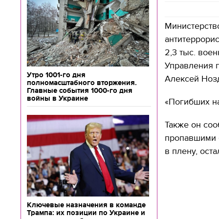
Министерство
антитеррорис
2,3 тыс. вое
Управления 
Утро 1001-го дня
Алексей Ноз
полномасштабного вторжения.
Главные события 1000-го дня
войны в Украине
«Погибших на
Также он соо
пропавшими б
в плену, ост
Ключевые назначения в команде
Трампа: их позиции по Украине и