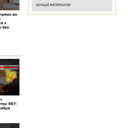
БОЛЬШЕ МАТЕРИАЛОВ
 прямо во
я
ся к
ю без
от
утро 997-
оября