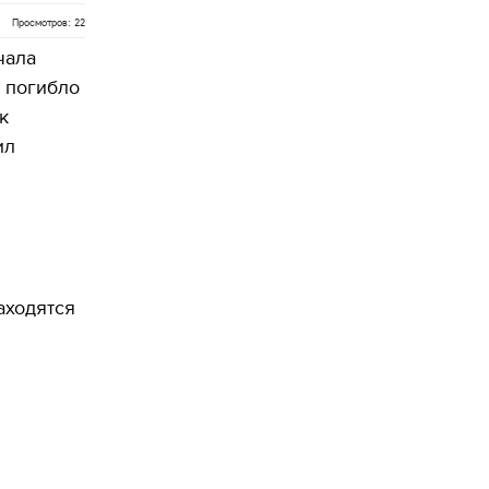
Просмотров: 22
чала
 погибло
к
ил
аходятся