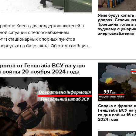
Ямы будут копать
дворах. Столична
Троещина готовит
районе Киева для поддержки жителей в
худшему сценари
ной ситуации с теплоснабжением
энергоснабжения
 11 стационарных опорных пунктов
вернутых на базе школ. Об этом сообщил
кой районной в городе Киеве
ой а
ронта от Генштаба ВСУ на утро
я войны 20 ноября 2024 года
Сводка с фронта 
Генштаба ВСУ на 
го дня войны 16 н
2024 года