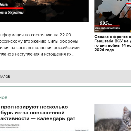
информация по состоянию на 22.00
Сводка с фронта 
Генштаба ВСУ на 
 российскому вторжению Силы обороны
го дня войны 14 н
силия на срыв выполнения российскими
2024 года
планов наступления и истощения их
циала. С начала суток произошло 130
ИАЛОВ
НОЕ
 прогнозируют несколько
 бурь из-за повышенной
активности — календарь дат
11.10.2017 | 16:22
Времена Руси: как вы