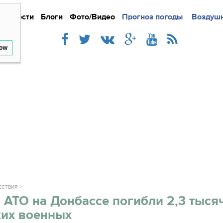
Новости
Блоги
Фото/Видео
Подробно
Прогноз погоды
Новости
Интерв
Воздушн
low
ЕСТВИЯ
 АТО на Донбассе погибли 2,3 тыся
ких военных