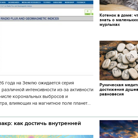
декорации к фильму
"Сторожевая застава
Котенок в доме: ч
знать о маленьки
мурлыках
6 года на Землю ожидается серия
Руническая медит
достижения душе
 различной интенсивности из-за активности
равновесия
 числе корональных выбросов и
тра, влияющих на магнитное поле планеты.
нозу космической погоды, геомагнитная
акр: как достичь внутренней