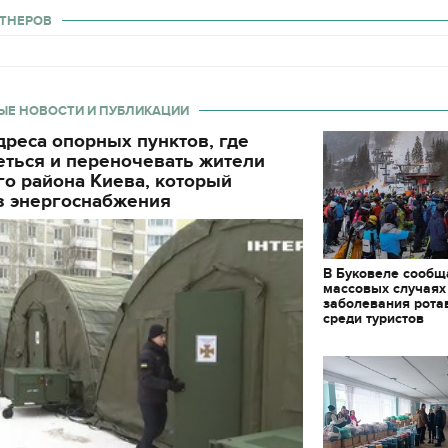
ТНЕРОВ
ЫЕ НОВОСТИ И ПУБЛИКАЦИИ
реса опорных пунктов, где
еться и переночевать жители
о района Киева, который
з энергоснабжения
В Буковеле сообщ
массовых случаях
заболевания рота
среди туристов