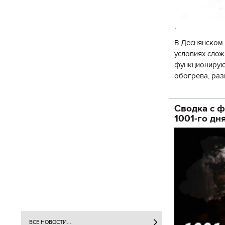
.
В Деснянском 
условиях слож
функционируют
обогрева, раз
глава Деснянс
государственн
Сводка с ф
1001-го дн
ВСЕ НОВОСТИ...