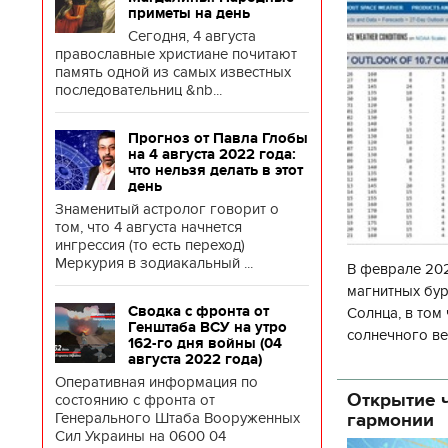
приметы на день
Сегодня, 4 августа
православные христиане почитают
память одной из самых известных
последовательниц &nb...
Прогноз от Павла Глобы
на 4 августа 2022 года:
что нельзя делать в этот
день
Знаменитый астролог говорит о
том, что 4 августа начнется
ингрессия (то есть переход)
Меркурия в зодиакальный ...
В феврале 202
магнитных бур
Сводка с фронта от
Солнца, в том
Генштаба ВСУ на утро
солнечного ве
162-го дня войны (04
Согласно прог
августа 2022 года)
об
Оперативная информация по
Открытие ч
состоянию с фронта от
гармонии
Генерального Штаба Вооруженных
Сил Украины на 0600 04