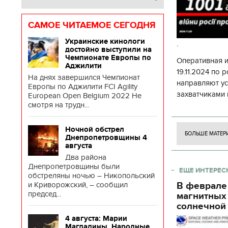
САМОЕ ЧИТАЕМОЕ СЕГОДНЯ
Украинские кинологи
.
достойно выступили на
Чемпионате Европы по
Оперативная 
Аджилити
19.11.2024 по
На днях завершился Чемпионат
направляют у
Европы по Аджилити FCI Agility
захватчиками 
European Open Belgium 2022 Не
смотря на трудн...
боевого потен
боевых ст
Ночной обстрел
БОЛЬШЕ МАТЕР
Днепропетровщины 4
августа
Два района
Днепропетровщины были
ЕЩЕ ИНТЕРЕС
обстреляны ночью – Никопольский
и Криворожский, – сообщил
В феврале
председ...
магнитных
солнечной 
4 августа: Марии
Магдалины. Народные