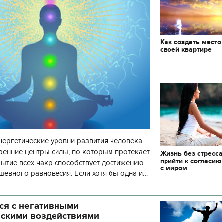
Как создать место
своей квартире
нергетические уровни развития человека.
ренние центры силы, по которым протекает
Жизнь без стресса
прийти к согласию
рытие всех чакр способствует достижению
с миром
шевного равновесия. Если хотя бы одна и
 то развитие человека пр
ся с негативными
ескими воздействиями