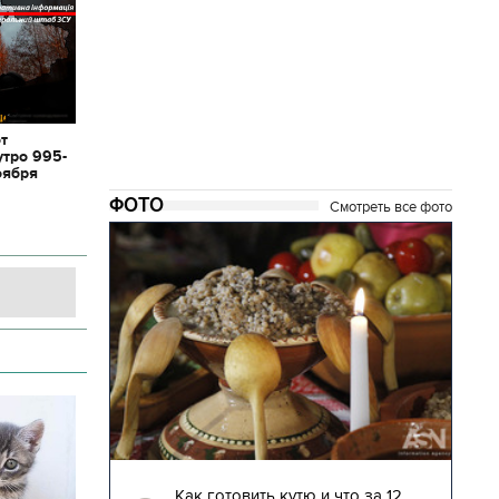
от
утро 995-
оября
ФОТО
Смотреть все фото
04.01.2018 | 17:16
глядят
Как готовить кутю и что за 12