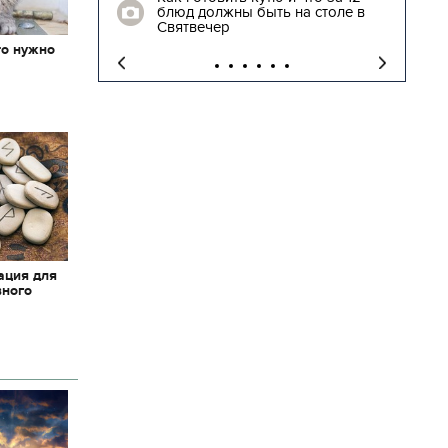
блюд должны быть на столе в
"
Святвечер
то нужно
х
ация для
вного