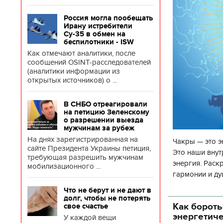
Россия могла пообещать
Ирану истребители
Су-35 в обмен на
беспилотники - ISW
Как отмечают аналитики, после
сообщений OSINT-расследователей
(аналитики информации из
открытых источников) о ...
В СНБО отреагировали
на петицию Зеленскому
о разрешении выезда
мужчинам за рубеж
На днях зарегистрированная на
Чакры — это э
сайте Президента Украины петиция,
Это наши внут
требующая разрешить мужчинам
энергия. Раск
мобилизационного ...
гармонии и ду
чакр закрыта,
Что не берут и не дают в
долг, чтобы не потерять
Как бороть
свое счастье
энергетич
У каждой вещи