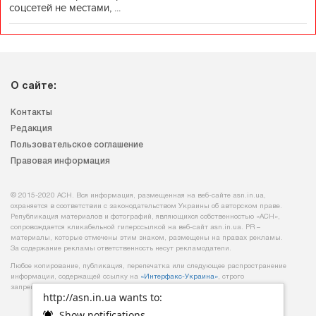
соцсетей не местами, ...
О сайте:
Контакты
Редакция
Пользовательское соглашение
Правовая информация
© 2015-2020 АСН. Вся информация, размещенная на веб-сайте asn.in.ua,
охраняется в соответствии с законодательством Украины об авторском праве.
Републикация материалов и фотографий, являющихся собственностью «АСН»,
сопровождается кликабельной гиперссылкой на веб-сайт asn.іn.ua. PR –
материалы, которые отмечены этим знаком, размещены на правах рекламы.
За содержание рекламы ответственность несут рекламодатели.
Любое копирование, публикация, перепечатка или следующее распространение
информации, содержащей ссылку на
«Интерфакс-Украина»
, строго
запрещается.
http://asn.in.ua wants to:
Show notifications