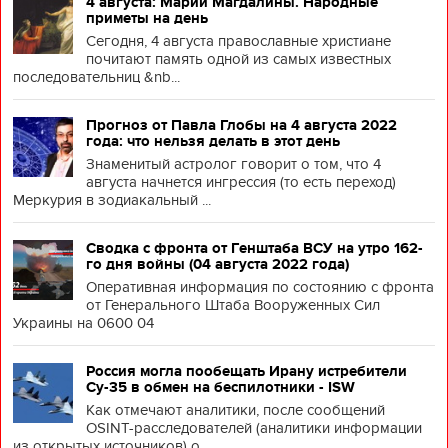
4 августа: Марии Магдалины. Народные
приметы на день
Сегодня, 4 августа православные христиане
почитают память одной из самых известных
последовательниц &nb...
Прогноз от Павла Глобы на 4 августа 2022
года: что нельзя делать в этот день
Знаменитый астролог говорит о том, что 4
августа начнется ингрессия (то есть переход)
Меркурия в зодиакальный ...
Сводка с фронта от Генштаба ВСУ на утро 162-
го дня войны (04 августа 2022 года)
Оперативная информация по состоянию с фронта
от Генерального Штаба Вооруженных Сил
Украины на 0600 04
Россия могла пообещать Ирану истребители
Су-35 в обмен на беспилотники - ISW
Как отмечают аналитики, после сообщений
OSINT-расследователей (аналитики информации
из открытых источников) о ...