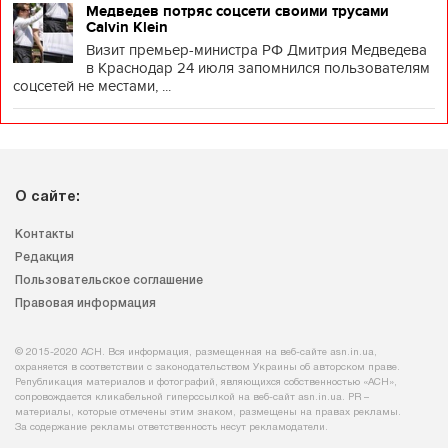
Медведев потряс соцсети своими трусами
Calvin Klein
Визит премьер-министра РФ Дмитрия Медведева
в Краснодар 24 июля запомнился пользователям
соцсетей не местами, ...
О сайте:
Контакты
Редакция
Пользовательское соглашение
Правовая информация
© 2015-2020 АСН. Вся информация, размещенная на веб-сайте asn.in.ua,
охраняется в соответствии с законодательством Украины об авторском праве.
Републикация материалов и фотографий, являющихся собственностью «АСН»,
сопровождается кликабельной гиперссылкой на веб-сайт asn.іn.ua. PR –
материалы, которые отмечены этим знаком, размещены на правах рекламы.
За содержание рекламы ответственность несут рекламодатели.